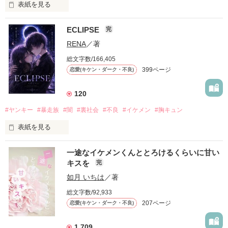
表紙を見る
ECLIPSE
完
「好きだったから、別れを選んだ。」

RENA
／著
モテる人を好きになるのが怖かった。

総文字数/166,405
だから私は、中学時代に大好きだった彼を自分から振った。

399ページ
恋愛(キケン・ダーク・不良)
もう会うことはないと思っていたのに、

高校生になって再会した彼は、隣の学校で”王子様”と呼ばれる
120
人気者になっていた。

#ヤンキー
#暴走族
#闇
#裏社会
#不良
#イケメン
#胸キュン
表紙を見る
他の女の子には冷たいのに

私にだけ昔と変わらない笑顔を向けてくる。

表紙画像はAIです
一途なイケメンくんととろけるくらいに甘い
キスを
完
「澪ちゃん。」

如月 いちは
／著
作品を読む
それは止まっていた恋が再び動き始める合図──。

総文字数/92,933
207ページ
恋愛(キケン・ダーク・不良)
✨.ﾟ･*..☆.｡.:*✨.☆.｡.:. *:ﾟ✨.ﾟ･*..☆.｡.:*✨

1,709