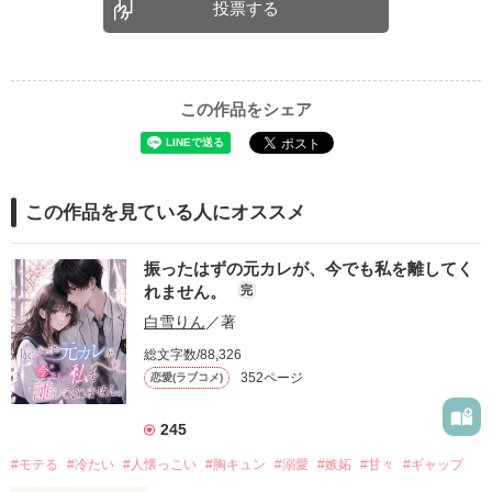
投票する
この作品をシェア
この作品を見ている人にオススメ
振ったはずの元カレが、今でも私を離してく
れません。
完
白雪りん
／著
総文字数/88,326
352ページ
恋愛(ラブコメ)
245
#モテる
#冷たい
#人懐っこい
#胸キュン
#溺愛
#嫉妬
#甘々
#ギャップ