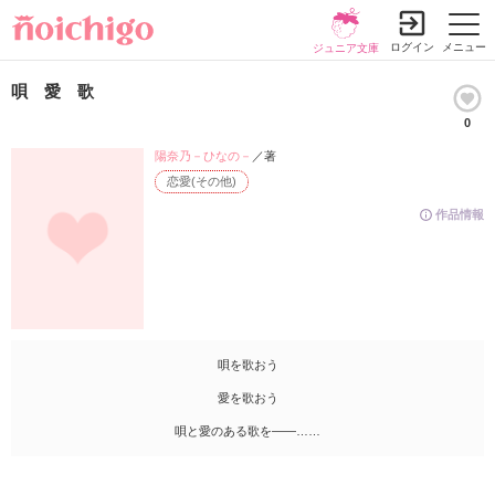
ログイン
メニュー
ジュニア文庫
唄 愛 歌
0
陽奈乃－ひなの－
／著
恋愛(その他)
作品情報
唄を歌おう
愛を歌おう
唄と愛のある歌を――……