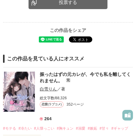
投票する
この作品をシェア
この作品を見ている人にオススメ
振ったはずの元カレが、今でも私を離してく
れません。
完
白雪りん
／著
総文字数/88,326
352ページ
恋愛(ラブコメ)
264
#モテる
#冷たい
#人懐っこい
#胸キュン
#溺愛
#嫉妬
#甘々
#ギャップ