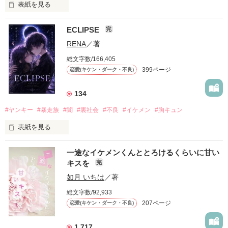
表紙を見る
ECLIPSE
完
「好きだったから、別れを選んだ。」

RENA
／著
モテる人を好きになるのが怖かった。

総文字数/166,405
だから私は、中学時代に大好きだった彼を自分から振った。

399ページ
恋愛(キケン・ダーク・不良)
もう会うことはないと思っていたのに、

高校生になって再会した彼は、隣の学校で”王子様”と呼ばれる
134
人気者になっていた。

#ヤンキー
#暴走族
#闇
#裏社会
#不良
#イケメン
#胸キュン
表紙を見る
他の女の子には冷たいのに

私にだけ昔と変わらない笑顔を向けてくる。

表紙画像はAIです
一途なイケメンくんととろけるくらいに甘い
キスを
完
「澪ちゃん。」

如月 いちは
／著
作品を読む
それは止まっていた恋が再び動き始める合図──。

総文字数/92,933
207ページ
恋愛(キケン・ダーク・不良)
✨.ﾟ･*..☆.｡.:*✨.☆.｡.:. *:ﾟ✨.ﾟ･*..☆.｡.:*✨

1,717