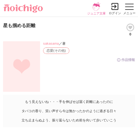
ログイン
メニュー
ジュニア文庫
星も掴める距離
0
sakasama
／著
恋愛(その他)
作品情報
もう見えないね・・・手を伸ばせば届く距離にあったのに
タバコの香り、笑い声すら今は無かったかのように過ぎる日々
立ち止まらぬよう、振り返らないため前を向いて歩いていこう