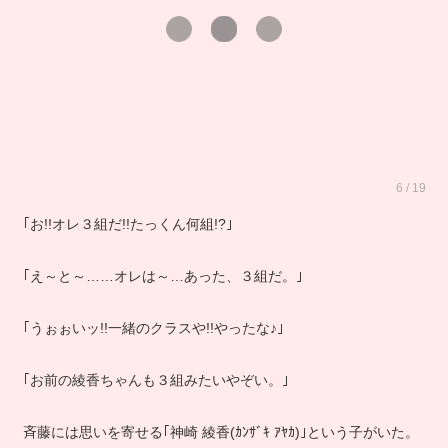
6 / 19
｢お!!オレ３組だ!!たっくん何組!?｣
｢え～と～……オレは～…あった、３組だ。｣
｢うぉぉいッ!!一緒のクラスや!!やったな♪｣
｢お前の綾香ちゃんも３組みたいやぞい。｣
斉藤には思いを寄せる｢神崎 綾香(ｶﾝｻﾞｷ ｱﾔｶ)｣という子がいた。