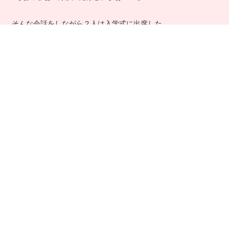
そんな会話をしながら２人は入学式に出席した。
｢たっくん好みの可愛い子いた!?｣
｢遠くて見えねぇよ。｣
｢オレの席からは結構見えるぜ♪あっ、あの子綾香ちゃんに似て
る!!｣
｢綾香ちゃんに似てたら誰でもいいんかい。｣
｢いっ、いや、その、……綾香ちゃんに似てて可愛いなぁ……っ
てだけだよ♪｣
｢そっかぁ……｣