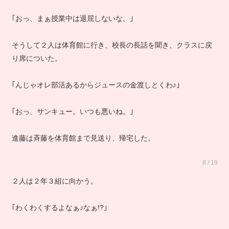
｢おっ、まぁ授業中は退屈しないな。｣
そうして２人は体育館に行き、校長の長話を聞き、クラスに戻
り席についた。
｢んじゃオレ部活あるからジュースの金渡しとくわ♪｣
｢おっ、サンキュー。いつも悪いね。｣
進藤は斉藤を体育館まで見送り、帰宅した。
8 / 19
２人は２年３組に向かう。
｢わくわくするよなぁ♪なぁ!?｣