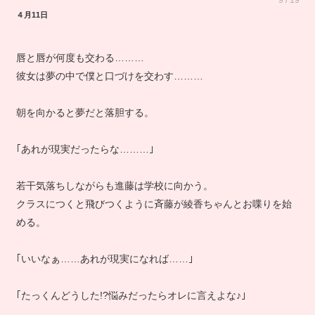
9 / 19
４月11日
唇と唇が何度も交わる………
彼女は夢の中で僕と口づけを交わす………
朝を向かると夢だと落胆する。
｢あれが現実だったらな………｣
若干気落ちしながらも進藤は学校に向かう。
クラスにつくと飛びつくように斉藤が綾香ちゃんとお喋りを始
める。
｢いいなぁ……あれが現実になれば……｣
｢たっくんどうした!?悩みだったらオレに言えよな♪｣