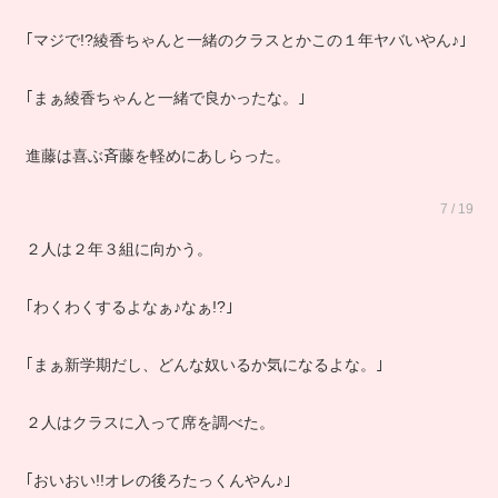
｢マジで!?綾香ちゃんと一緒のクラスとかこの１年ヤバいやん♪｣
｢まぁ綾香ちゃんと一緒で良かったな。｣
進藤は喜ぶ斉藤を軽めにあしらった。
7 / 19
２人は２年３組に向かう。
｢わくわくするよなぁ♪なぁ!?｣
｢まぁ新学期だし、どんな奴いるか気になるよな。｣
２人はクラスに入って席を調べた。
｢おいおい!!オレの後ろたっくんやん♪｣