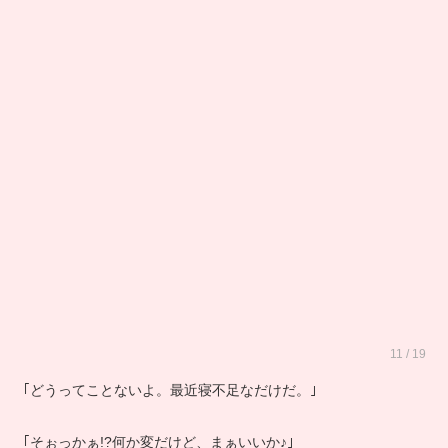
11 / 19
｢どうってことないよ。最近寝不足なだけだ。｣
｢そぉっかぁ!?何か変だけど、まぁいいか♪｣