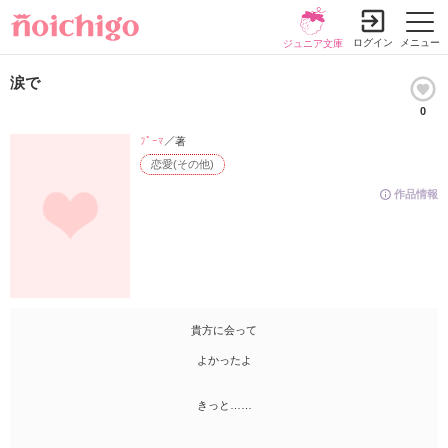
ログイン
メニュー
ジュニア文庫
涙で
0
ﾌﾟｰﾏ
／著
恋愛(その他)
作品情報
貴方に会って
よかったよ
きっと……