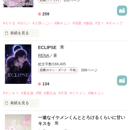
352ページ
恋愛(ラブコメ)
259
#モテる
#冷たい
#人懐っこい
#胸キュン
#溺愛
#嫉妬
#甘々
#ギャップ
表紙を見る
ECLIPSE
完
「好きだったから、別れを選んだ。」

RENA
／著
モテる人を好きになるのが怖かった。

総文字数/166,405
だから私は、中学時代に大好きだった彼を自分から振った。

399ページ
恋愛(キケン・ダーク・不良)
もう会うことはないと思っていたのに、

高校生になって再会した彼は、隣の学校で”王子様”と呼ばれる
134
人気者になっていた。

#ヤンキー
#暴走族
#闇
#裏社会
#不良
#イケメン
#胸キュン
表紙を見る
他の女の子には冷たいのに

私にだけ昔と変わらない笑顔を向けてくる。

表紙画像はAIです
一途なイケメンくんととろけるくらいに甘い
キスを
完
「澪ちゃん。」
