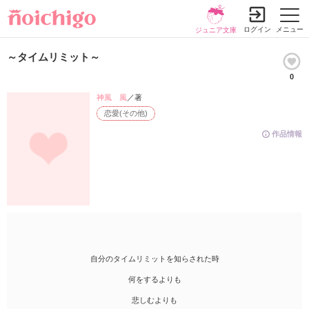
ログイン
メニュー
ジュニア文庫
～タイムリミット～
0
神風 風
／著
恋愛(その他)
作品情報
自分のタイムリミットを知らされた時
何をするよりも
悲しむよりも