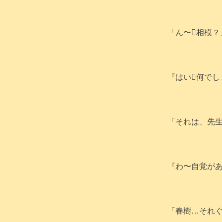
「ん〜相模？
『はい何でし
「それは、先生
『わ〜自覚があ
「春樹…それ