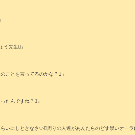
』
ょう先生』
のことを言ってるのかな？」
ったんですね？』
ぐらいにしときなさい周りの人達があんたらのどす黒いオーラ