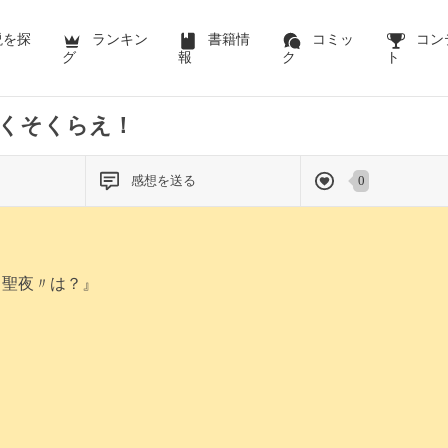
前のページを表示する
説を探
ランキン
書籍情
コミッ
コン
グ
報
ク
ト
くそくらえ！
感想を送る
0
〃聖夜〃は？』