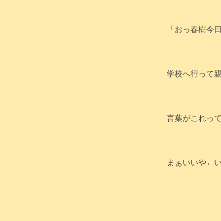
「おっ春樹今
学校へ行って
言葉がこれって
まぁいいや←い