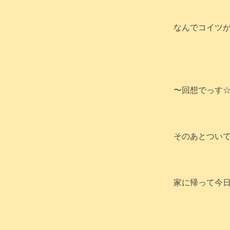
なんでコイツ
〜回想でっす☆
そのあとつい
家に帰って今