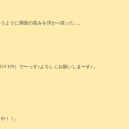
称神様は、
いうように満面の笑みを浮かべ笑った…。
ﾐｼﾏ ｾｲﾔ）で〜っす♪よろしくお願いしま〜す♪」
てや！！』