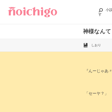
小
す
神様なんて
しおり
『んーじゃあ
「セーヤ？」