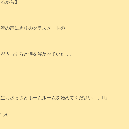
るから」
香澄の声に周りのクラスメートの
員がうっすらと涙を浮かべていた…。
先生もさっさとホームルームを始めてください…。」
だった！」