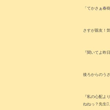
「てかさぁ春
さすが親友！
『聞いてよ昨
後ろからのう
『私の心配よ
ねねっ？先生