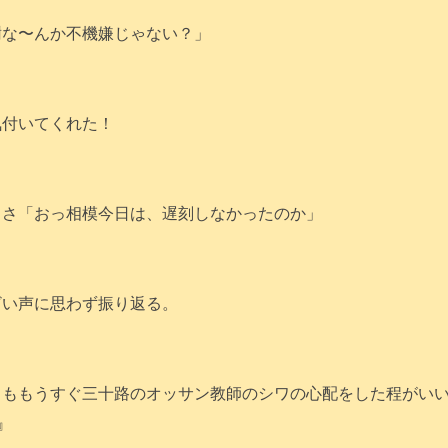
樹な〜んか不機嫌じゃない？」
気付いてくれた！
日さ「おっ相模今日は、遅刻しなかったのか」
ざい声に思わず振り返る。
りももうすぐ三十路のオッサン教師のシワの心配をした程がい
』