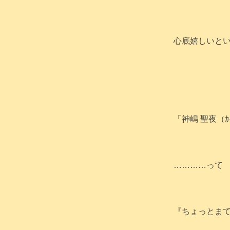
そう言って自
心底嬉しいと
「神嶋 聖夜（ｶ
…………って
『ちょっとま