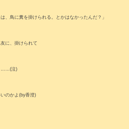
日は、鳥に糞を掛けられる。とかはなかったんだ？」
親友に、掛けられて
……(泣)
いのかよ(by香澄)