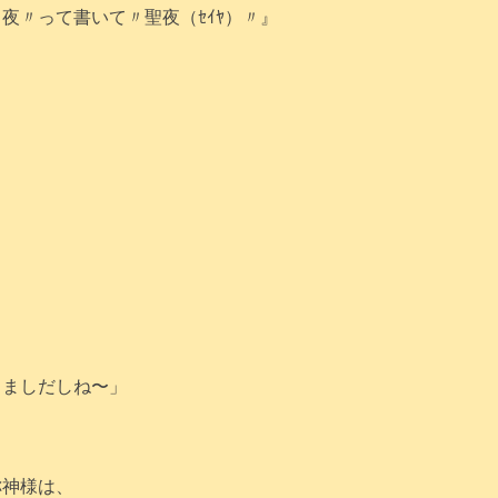
夜〃って書いて〃聖夜（ｾｲﾔ）〃』
、ましだしね〜」