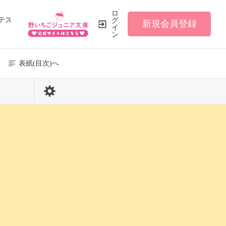
ロ
テス
グ
新規会員登録
イ
ン
表紙(目次)へ
24 / 114