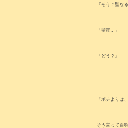
『そう〃聖なる
「聖夜…」
『どう？』
「ポチよりは