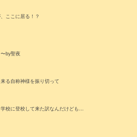
が、ここに居る！？
〜by聖夜
て来る自称神様を振り切って
日学校に登校して来た訳なんだけども…