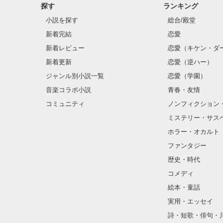
探す
ランキング
小説を探す
総合/殿堂
新着完結
恋愛
新着レビュー
恋愛（キケン・ダ
新着更新
恋愛（逆ハー）
ジャンル別小説一覧
恋愛（学園）
音楽コラボ小説
青春・友情
コミュニティ
ノンフィクション
ミステリー・サス
ホラー・オカルト
ファンタジー
歴史・時代
コメディ
絵本・童話
実用・エッセイ
詩・短歌・俳句・