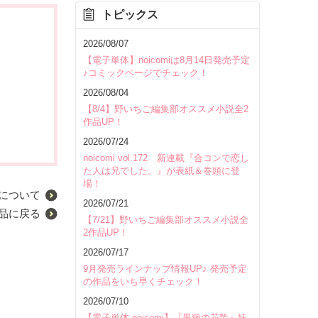
トピックス
2026/08/07
【電子単体】noicomiは8月14日発売予定
♪コミックページでチェック！
2026/08/04
【8/4】野いちご編集部オススメ小説全2
作品UP！
2026/07/24
noicomi vol.172 新連載『合コンで恋し
た人は兄でした。』が表紙＆巻頭に登
場！
について
2026/07/21
品に戻る
【7/21】野いちご編集部オススメ小説全
2作品UP！
2026/07/17
9月発売ラインナップ情報UP♪ 発売予定
の作品をいち早くチェック！
2026/07/10
【電子単体 noicomi】『黒狼の花贄～妖