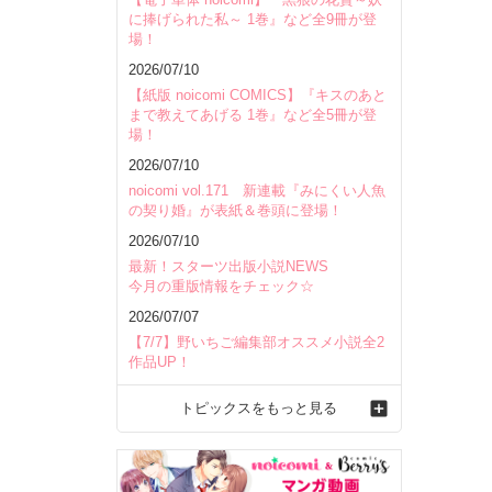
に捧げられた私～ 1巻』など全9冊が登
場！
2026/07/10
【紙版 noicomi COMICS】『キスのあと
まで教えてあげる 1巻』など全5冊が登
場！
2026/07/10
noicomi vol.171 新連載『みにくい人魚
の契り婚』が表紙＆巻頭に登場！
2026/07/10
最新！スターツ出版小説NEWS
今月の重版情報をチェック☆
2026/07/07
【7/7】野いちご編集部オススメ小説全2
作品UP！
トピックスをもっと見る