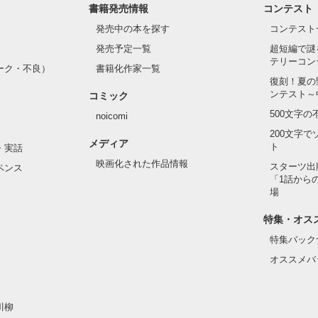
書籍発売情報
コンテスト
発売中の本を探す
コンテスト
発売予定一覧
超短編で謎
テリーコン
ーク・不良）
書籍化作家一覧
復刻！夏の
ンテスト～
コミック
500文字
noicomi
200文字
メディア
ト
・実話
映画化された作品情報
スターツ出
ペンス
「1話から
場
特集・オス
特集バック
オススメバ
川柳