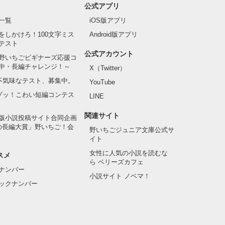
公式アプリ
一覧
iOS版アプリ
をしかけろ！100文字ミス
Android版アプリ
テスト
公式アカウント
野いちごビギナーズ応援コ
中・長編チャレンジ！～
X（Twitter）
の不気味なテスト、募集中。
YouTube
でゾッ！こわい短編コンテス
LINE
関連サイト
版小説投稿サイト合同企画
の長編大賞」野いちご！会
野いちごジュニア文庫公式サ
イト
女性に人気の小説を読むな
スメ
ら ベリーズカフェ
ナンバー
小説サイト ノベマ！
ックナンバー