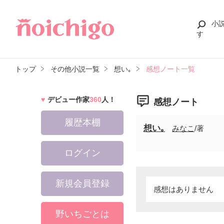
小
す
トップ
その他小説一覧
想い｡
感想ノート一覧
デビュー作家
360
人！
感想ノート
履歴本棚
想い｡
みなこ
/著
ログイン
新規会員登録
感想はありません
野いちごとは