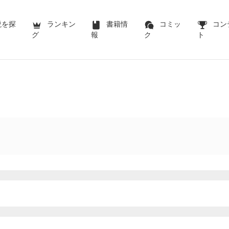
説を探
ランキン
書籍情
コミッ
コン
グ
報
ク
ト