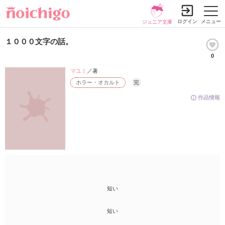
ログイン
メニュー
ジュニア文庫
１０００文字の話。
0
マユミ
／著
ホラー・オカルト
完
作品情報
短い
短い