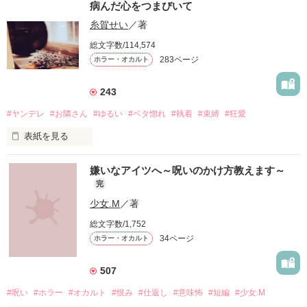
病んだ心をつまびいて
糸賀せい
／著
総文字数/114,574
283ページ
ホラー・オカルト
243
#ヤンデレ
#お隣さん
#ゆるい
#ベタ惚れ
#執着
#束縛
#狂愛
表紙を見る
『好きだから、監禁させてくれない？』

嫌いなアイツへ～呪いのかけ方教えます～
完
少女.M
／著
総文字数/1,752
34ページ
ホラー・オカルト
そんな告白をしてきたのは

507
寝てばかりのゆるいお隣さんだった。

#呪い
#ホラー
#オカルト
#恨み
#仕返し
#意味怖
#短編
#少女.M