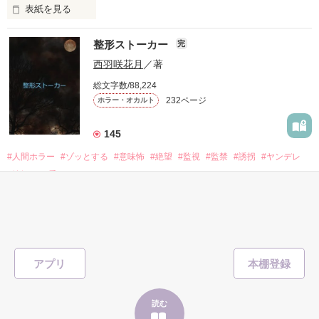
表紙を見る
憎い。悔しい。見返したい。不幸になればいい。

整形ストーカー
完
●●●

西羽咲花月
／著
総文字数/88,224
232ページ
ホラー・オカルト
私をいじめたアイツ。

一般女子高生

私を裏切ったアイツ。

茜

145
─せん─

#人間ホラー
#ゾッとする
#意味怖
#絶望
#監視
#監禁
#誘拐
#ヤンデレ
私を騙したアイツ。

#嫉妬
#狂愛
私を弄んだアイツ。

×

表紙を見る
私を陥れたアイツ。

「整形ストーカー」

ゆる系無自覚ヤンデレ男

私から笑顔を奪ったアイツ。

元カレの猟奇的な愛情から逃げ出した私

秋道

アプリ
私の人生めちゃくちゃにしたアイツ。

─あきみち─

あれは悪い夢だったの

許せない許せない許せない許せない許せない許せない許せない
読む
もう大丈夫

許せない許せない許せない許せない許せない許せない許せない