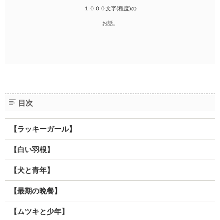
１０００文字(程度)の
お話。
目次
【ラッキーガール】
【白い羽根】
【犬と青年】
【最期の晩餐】
【ムツキと少年】