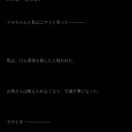
メルちゃんと私はニヤリと笑った――――
私は、けん君達を殺したと疑われた。
お母さんは耐えられなくなり、引越す事になった。
そのとき･･･―――――