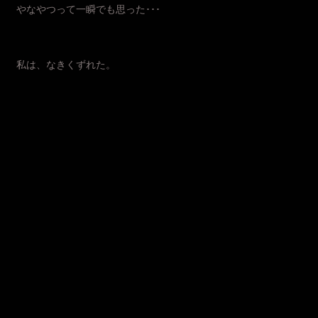
やなやつって一瞬でも思った･･･
私は、なきくずれた。