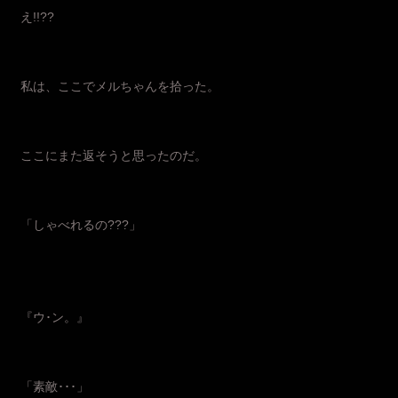
え!!??
私は、ここでメルちゃんを拾った。
ここにまた返そうと思ったのだ。
「しゃべれるの???」
『ウ･ン。』
「素敵･･･」