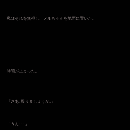
私はそれを無視し、メルちゃんを地面に置いた。
時間が止まった。
『さあ｡殺りましょうか｡』
「うん･･･」