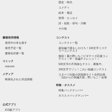
歴史・時代
怖くて近づいてはいけない人だと思っていたのに

コメディ
絵本・童話
「なんかあったら連絡して。すぐ助けに行く」

実用・エッセイ
詩・短歌・俳句・川柳
その他
噂や見た目とは違って、私にはすごく優しい

書籍発売情報
コンテスト
天地くんは私にとってヒーローのような人だった。

発売中の本を探す
コンテスト一覧
発売予定一覧
超短編で謎をしかけろ！100文字ミステ
リーコンテスト
書籍化作家一覧
復刻！夏の野いちごビギナーズ応援コン
テスト～中・長編チャレンジ！～
コミック
◇◆┈┈┈┈┈┈┈┈┈┈┈┈┈┈┈┈

500文字の不気味なテスト、募集中。
noicomi
200文字でゾッ！こわい短編コンテスト
《男性恐怖症の女の子》

メディア
スターツ出版小説投稿サイト合同企画
「1話からの長編大賞」野いちご！会場
映画化された作品情報
相沢 瑠莉

-Aizawa Ruri-

特集・オススメ
特集バックナンバー
×

オススメバックナンバー
《一途で不器用な不良イケメン》

公式アプリ
iOS版アプリ
天地 琥珀
