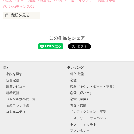
#恋愛
#甘々
#溺愛
#独占欲
#不良
#一途
#イケメン
#男性恐怖症
篠宮光-ShinomiyaHikaru

#いいねチャンス01
✨.ﾟ･*..☆.｡.:*✨.☆.｡.:. *:ﾟ✨.ﾟ･*..☆.｡.:*✨

表紙を見る
そして光を巡ってライバルも登場！？

「貴方なんかに光先輩は渡しませんから。」

「瑠莉に一目惚れしたんだよ……悪いかよ」

この作品をシェア
再会した恋は、ライバルの登場で大きく動き出す──。

クラス替えをして隣の席になったのは────

探す
ランキング
小説を探す
総合/殿堂
金髪に近い明るい髪色

新着完結
恋愛
新着レビュー
恋愛（キケン・ダーク・不良）
片耳には琥珀色のピアス

新着更新
恋愛（逆ハー）
ほとんど笑顔なんて見せたことがなくてぶっきらぼう

ジャンル別小説一覧
恋愛（学園）
音楽コラボ小説
青春・友情
コミュニティ
ノンフィクション・実話
そんな性格と見た目のせいで学校中のみんなから

作品を読む
“不良”と避けられている天地くんだった。

ミステリー・サスペンス
ホラー・オカルト
ファンタジー