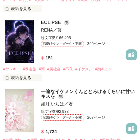
表紙を見る
ECLIPSE
「好きだったから、別れを選んだ。」

完
RENA
／著
モテる人を好きになるのが怖かった。

だから私は、中学時代に大好きだった彼を自分から振った。

総文字数/166,405
399ページ
恋愛(キケン・ダーク・不良)
もう会うことはないと思っていたのに、

高校生になって再会した彼は、隣の学校で”王子様”と呼ばれる
人気者になっていた。

151
他の女の子には冷たいのに

#ヤンキー
#暴走族
#闇
#裏社会
#不良
#イケメン
#胸キュン
私にだけ昔と変わらない笑顔を向けてくる。

表紙を見る
「澪ちゃん。」

表紙画像はAIです
一途なイケメンくんととろけるくらいに甘い
それは止まっていた恋が再び動き始める合図──。

キスを
完
如月 いちは
／著
✨.ﾟ･*..☆.｡.:*✨.☆.｡.:. *:ﾟ✨.ﾟ･*..☆.｡.:*✨

作品を読む
総文字数/92,933
人見知りだけど優しい無自覚だけどモテる

207ページ
恋愛(キケン・ダーク・不良)
冴木澪-SaekiMio

×

1,724
基本女子に冷たいのに澪にはわんこ男子になる
