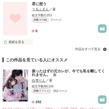
 あこがれ 恋 愛 違いは分からない けど いつまでも 好きだよ
君に想う
うるふまん
／著
総文字数/2,053
作品を読む
7ページ
恋愛(その他)
0
表紙を見る
作品をすべて見る
俺［永井 まさ］ ただいま中２ ニコ中で喧嘩上等 属に言う不良
だった 俺はあまり親から期待される存在ではなかった ただ生
きてる存在 自分は死んでも良いと 思ってた… 君に会うまで…
この作品を見ている人にオススメ
振ったはずの元カレが、今でも私を離してく
作品を読む
れません。
完
白雪りん
／著
総文字数/88,326
352ページ
恋愛(ラブコメ)
292
#モテる
#冷たい
#人懐っこい
#胸キュン
#溺愛
#嫉妬
#甘々
#ギャップ