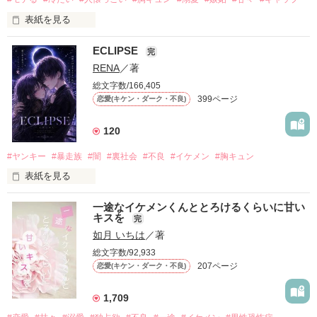
表紙を見る
ECLIPSE
「好きだったから、別れを選んだ。」

完
RENA
／著
モテる人を好きになるのが怖かった。

だから私は、中学時代に大好きだった彼を自分から振った。

総文字数/166,405
399ページ
恋愛(キケン・ダーク・不良)
もう会うことはないと思っていたのに、

高校生になって再会した彼は、隣の学校で”王子様”と呼ばれる
人気者になっていた。

120
他の女の子には冷たいのに

#ヤンキー
#暴走族
#闇
#裏社会
#不良
#イケメン
#胸キュン
私にだけ昔と変わらない笑顔を向けてくる。

表紙を見る
「澪ちゃん。」

表紙画像はAIです
一途なイケメンくんととろけるくらいに甘い
それは止まっていた恋が再び動き始める合図──。

キスを
完
如月 いちは
／著
✨.ﾟ･*..☆.｡.:*✨.☆.｡.:. *:ﾟ✨.ﾟ･*..☆.｡.:*✨

作品を読む
総文字数/92,933
人見知りだけど優しい無自覚だけどモテる

207ページ
恋愛(キケン・ダーク・不良)
冴木澪-SaekiMio

×

1,709
基本女子に冷たいのに澪にはわんこ男子になる
