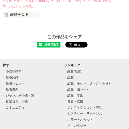
#恋愛
#甘々
#溺愛
#独占欲
#不良
#一途
#イケメン
#男性恐怖症
篠宮光-ShinomiyaHikaru

#いいねチャンス01
✨.ﾟ･*..☆.｡.:*✨.☆.｡.:. *:ﾟ✨.ﾟ･*..☆.｡.:*✨

表紙を見る
そして光を巡ってライバルも登場！？

「貴方なんかに光先輩は渡しませんから。」

「瑠莉に一目惚れしたんだよ……悪いかよ」

この作品をシェア
再会した恋は、ライバルの登場で大きく動き出す──。

クラス替えをして隣の席になったのは────

探す
ランキング
小説を探す
総合/殿堂
金髪に近い明るい髪色

新着完結
恋愛
新着レビュー
恋愛（キケン・ダーク・不良）
片耳には琥珀色のピアス

新着更新
恋愛（逆ハー）
ほとんど笑顔なんて見せたことがなくてぶっきらぼう

ジャンル別小説一覧
恋愛（学園）
音楽コラボ小説
青春・友情
コミュニティ
ノンフィクション・実話
そんな性格と見た目のせいで学校中のみんなから

作品を読む
“不良”と避けられている天地くんだった。

ミステリー・サスペンス
ホラー・オカルト
ファンタジー