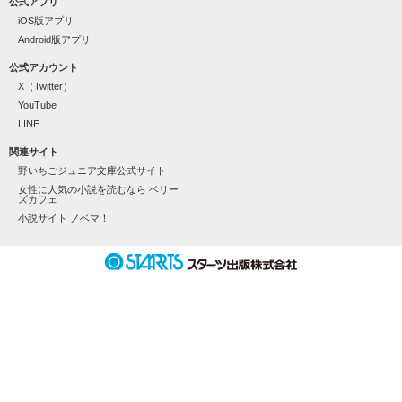
公式アプリ
-Amachi Kohaku-

iOS版アプリ
Android版アプリ
┈┈┈┈┈┈┈┈┈┈┈┈┈┈┈┈◆◇

公式アカウント
X（Twitter）
YouTube
男の子が苦手だったはずなのに

LINE
関連サイト
野いちごジュニア文庫公式サイト
「なぁ、そろそろ俺のこと好きになれよ」

女性に人気の小説を読むなら ベリー
ズカフェ
小説サイト ノベマ！
なぜかドキドキが止まらない。

「もう、我慢できねーの」

𓏸𓈒 一途なイケメンくんととろけるくらいに甘いキスを 𓈒𓏸
