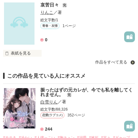
二人の重みの天秤の成長を感じる春夏秋冬
哀苦日々
完
りんこ
／著
総文字数/1
作品を読む
1ページ
青春・友情
0
表紙を見る
作品をすべて見る
おとめの複雑な出来事
この作品を見ている人にオススメ
作品を読む
振ったはずの元カレが、今でも私を離してく
れません。
完
白雪りん
／著
総文字数/88,326
352ページ
恋愛(ラブコメ)
244
#モテる
#冷たい
#人懐っこい
#胸キュン
#溺愛
#嫉妬
#甘々
#ギャップ