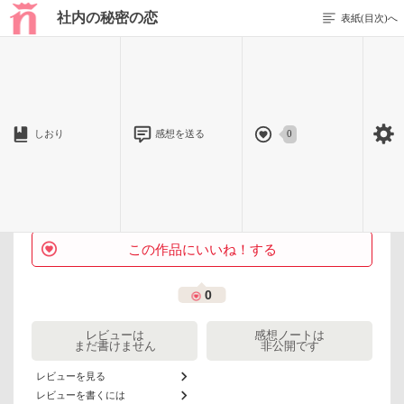
社内の秘密の恋
表紙(目次)へ
1 / 1
しおり
感想を送る
0
愛の行方は、どこまで続くかな…
作品を評価しよう！
この作品にいいね！する
0
レビューは
感想ノートは
まだ書けません
非公開です
レビューを見る
レビューを書くには