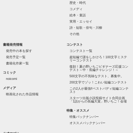
歴史・時代
怖くて近づいてはいけない人だと思っていたのに

コメディ
絵本・童話
「なんかあったら連絡して。すぐ助けに行く」

実用・エッセイ
詩・短歌・俳句・川柳
その他
噂や見た目とは違って、私にはすごく優しい

書籍発売情報
コンテスト
天地くんは私にとってヒーローのような人だった。

発売中の本を探す
コンテスト一覧
発売予定一覧
超短編で謎をしかけろ！100文字ミステ
リーコンテスト
書籍化作家一覧
復刻！夏の野いちごビギナーズ応援コン
テスト～中・長編チャレンジ！～
コミック
◇◆┈┈┈┈┈┈┈┈┈┈┈┈┈┈┈┈

500文字の不気味なテスト、募集中。
noicomi
200文字でゾッ！こわい短編コンテスト
《男性恐怖症の女の子》

メディア
この2人が最強‼ベストバディ短編コンテ
スト
映画化された作品情報
相沢 瑠莉

スターツ出版小説投稿サイト合同企画
-Aizawa Ruri-

「1話からの長編大賞」野いちご！会場
特集・オススメ
×

特集バックナンバー
オススメバックナンバー
《一途で不器用な不良イケメン》

天地 琥珀
