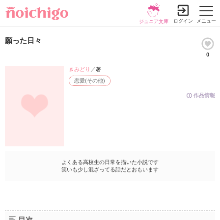
ログイン
メニュー
ジュニア文庫
願った日々
0
きみどり
／著
恋愛(その他)
作品情報
よくある高校生の日常を描いた小説です
笑いも少し混ざってる話だとおもいます
目次