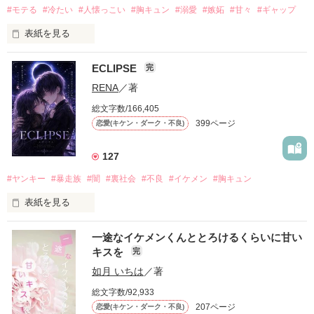
#モテる
#冷たい
#人懐っこい
#胸キュン
#溺愛
#嫉妬
#甘々
#ギャップ
表紙を見る
ECLIPSE
完
「好きだったから、別れを選んだ。」

RENA
／著
モテる人を好きになるのが怖かった。

総文字数/166,405
だから私は、中学時代に大好きだった彼を自分から振った。

399ページ
恋愛(キケン・ダーク・不良)
もう会うことはないと思っていたのに、

高校生になって再会した彼は、隣の学校で”王子様”と呼ばれる
127
人気者になっていた。

#ヤンキー
#暴走族
#闇
#裏社会
#不良
#イケメン
#胸キュン
表紙を見る
他の女の子には冷たいのに

私にだけ昔と変わらない笑顔を向けてくる。

表紙画像はAIです
一途なイケメンくんととろけるくらいに甘い
キスを
完
「澪ちゃん。」

如月 いちは
／著
作品を読む
それは止まっていた恋が再び動き始める合図──。

総文字数/92,933
207ページ
恋愛(キケン・ダーク・不良)