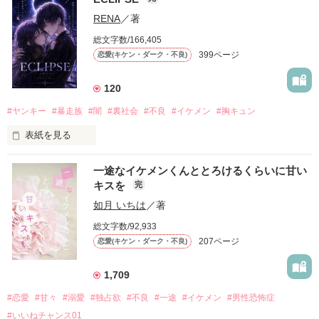
「好きだったから、別れを選んだ。」

RENA
／著
モテる人を好きになるのが怖かった。

総文字数/166,405
だから私は、中学時代に大好きだった彼を自分から振った。

399ページ
恋愛(キケン・ダーク・不良)
もう会うことはないと思っていたのに、

高校生になって再会した彼は、隣の学校で”王子様”と呼ばれる
120
人気者になっていた。

#ヤンキー
#暴走族
#闇
#裏社会
#不良
#イケメン
#胸キュン
表紙を見る
他の女の子には冷たいのに

私にだけ昔と変わらない笑顔を向けてくる。

表紙画像はAIです
一途なイケメンくんととろけるくらいに甘い
キスを
完
「澪ちゃん。」

如月 いちは
／著
作品を読む
それは止まっていた恋が再び動き始める合図──。

総文字数/92,933
207ページ
恋愛(キケン・ダーク・不良)
✨.ﾟ･*..☆.｡.:*✨.☆.｡.:. *:ﾟ✨.ﾟ･*..☆.｡.:*✨

1,709
人見知りだけど優しい無自覚だけどモテる

#恋愛
#甘々
#溺愛
#独占欲
#不良
#一途
#イケメン
#男性恐怖症
冴木澪-SaekiMio

#いいねチャンス01