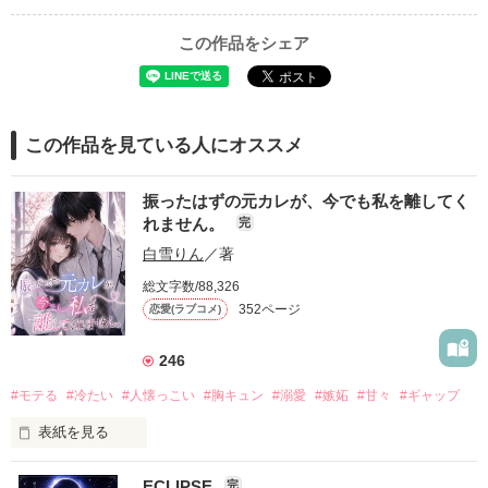
この作品をシェア
この作品を見ている人にオススメ
振ったはずの元カレが、今でも私を離してく
れません。
完
白雪りん
／著
総文字数/88,326
352ページ
恋愛(ラブコメ)
246
#モテる
#冷たい
#人懐っこい
#胸キュン
#溺愛
#嫉妬
#甘々
#ギャップ
表紙を見る
ECLIPSE
完