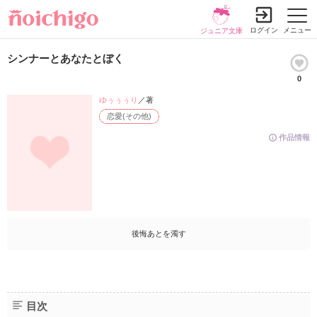
ログイン
メニュー
ジュニア文庫
シンナーとあなたとぼく
0
ゆぅぅぅり
／著
恋愛(その他)
作品情報
後悔あとを濁す
目次