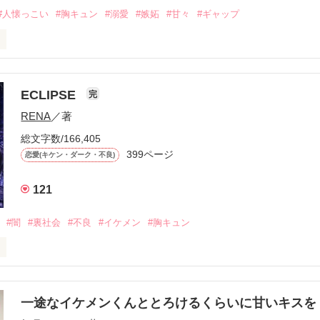
#人懐っこい
#胸キュン
#溺愛
#嫉妬
#甘々
#ギャップ
ら、別れを選んだ。」

ECLIPSE
完
になるのが怖かった。

RENA
／著
学時代に大好きだった彼を自分から振った。

総文字数/166,405
ないと思っていたのに、

399ページ
恋愛(キケン・ダーク・不良)
再会した彼は、隣の学校で”王子様”と呼ばれる人気者になっていた。

121
冷たいのに

わらない笑顔を向けてくる。

#闇
#裏社会
#不良
#イケメン
#胸キュン
す
いた恋が再び動き始める合図──。

一途なイケメンくんととろけるくらいに甘いキス