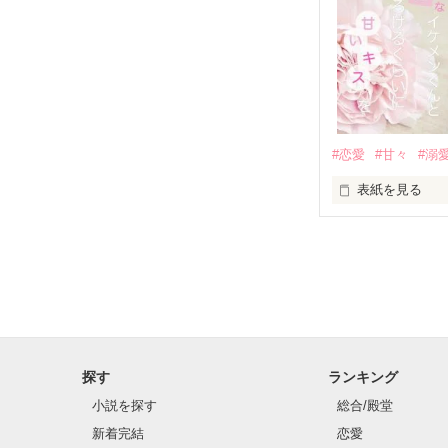
✨.ﾟ･*..☆.｡.:*✨.☆
人見知りだけど
冴木澪-SaekiMio
×

基本女子に冷た
#恋愛
#甘々
#溺
篠宮光-Shinomiya
表紙を見る
✨.ﾟ･*..☆.｡.:*✨.☆
そして光を巡っ
「瑠莉に一目惚
「貴方なんかに
再会した恋は、
探す
ランキング
クラス替えをし
小説を探す
総合/殿堂
新着完結
恋愛