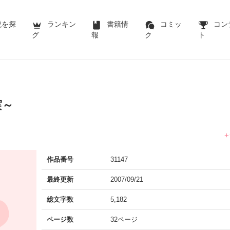
説を探
ランキン
書籍情
コミッ
コン
グ
報
ク
ト
実～
作品番号
31147
最終更新
2007/09/21
総文字数
5,182
ページ数
32ページ