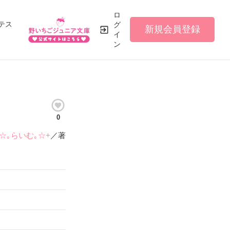
ロ
テス
グ
新規会員登録
イ
ン
0
+☆｡らいむ｡☆+
／著