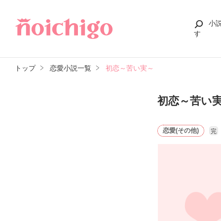
小
す
トップ
恋愛小説一覧
初恋～苦い実～
初恋～苦い
恋愛(その他)
完