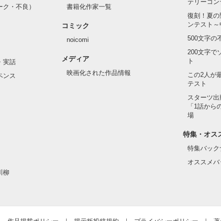
テリーコン
ーク・不良）
書籍化作家一覧
い髪色

復刻！夏の
ンテスト～
コミック
のピアス

500文字
noicomi
んて見せたことがなくてぶっきらぼう

200文字
メディア
ト
・実話
映画化された作品情報
この2人が
ペンス
テスト
た目のせいで学校中のみんなから

れている天地くんだった。

スターツ出
作品を読む
「1話から
場
特集・オス
はいけない人だと思っていたのに

特集バック
オススメバ
川柳
ら連絡して。すぐ助けに行く」

違って、私にはすごく優しい
