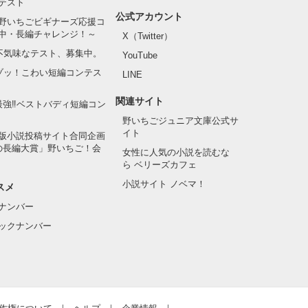
テスト
公式アカウント
野いちごビギナーズ応援コ
中・長編チャレンジ！～
X（Twitter）
の不気味なテスト、募集中。
YouTube
でゾッ！こわい短編コンテス
LINE
関連サイト
最強‼ベストバディ短編コン
野いちごジュニア文庫公式サ
イト
版小説投稿サイト合同企画
の長編大賞」野いちご！会
女性に人気の小説を読むな
ら ベリーズカフェ
小説サイト ノベマ！
スメ
ナンバー
ックナンバー