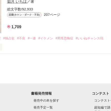
作品を読む
.｡.:. *:ﾟ✨.ﾟ･*..☆.｡.:*✨

如月 いちは
／著
総文字数/92,933
優しい無自覚だけどモテる

207ページ


恋愛(キケン・ダーク・不良)
1,709
いのに澪にはわんこ男子になる

愛
#独占欲
#不良
#一途
#イケメン
#男性恐怖症
#いいねチャンス01
Hikaru

.｡.:. *:ﾟ✨.ﾟ･*..☆.｡.:*✨

てライバルも登場！？

れしたんだよ……悪いかよ」

光先輩は渡しませんから。」

ライバルの登場で大きく動き出す──。

書籍発売情報
コンテスト
て隣の席になったのは────

発売中の本を探す
コンテスト
発売予定一覧
超短編で謎