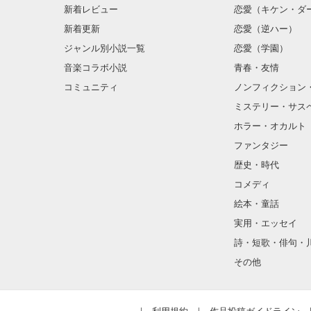
新着レビュー
恋愛（キケン・ダ
金髪に近い明る
新着更新
恋愛（逆ハー）
片耳には琥珀色
ジャンル別小説一覧
恋愛（学園）
音楽コラボ小説
青春・友情
ほとんど笑顔な
コミュニティ
ノンフィクション
ミステリー・サス
そんな性格と見
ホラー・オカルト
“不良”と避けら
ファンタジー
歴史・時代
コメディ
怖くて近づいて
絵本・童話
実用・エッセイ
詩・短歌・俳句・
「なんかあった
その他
噂や見た目とは