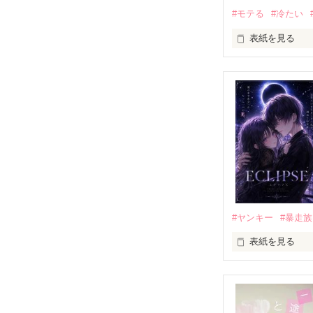
#モテる
#冷たい
表紙を見る
「好きだったか
モテる人を好き
だから私は、中
もう会うことは
高校生になって
他の女の子には
私にだけ昔と変
#ヤンキー
#暴走族
表紙を見る
「澪ちゃん。」

表紙画像はAIで
それは止まって