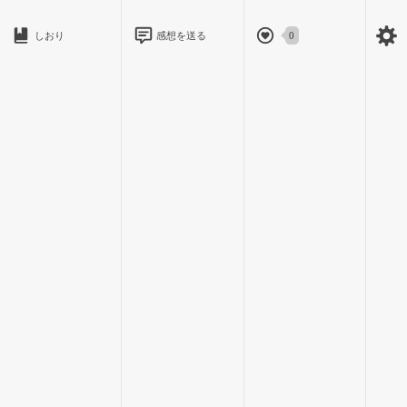
由貴たちの応援のため皆下に降りて行き、私は汗を拭いて着替
しおり
感想を送る
0
えるために残った。
そう、長距離を走るのは、確かに気持ちがいい。だけど、問題
はそのあとで、尋常じゃない汗出て気持ち悪いったらありゃし
ない。
だぁー、早く着替えて応援行かなきゃいけないのに、汗で張り
付いたユニホームは、なかなか脱げない。
私は周りに人がいないことを確認して、女子高の中と同様に大
胆に着替えることにした。