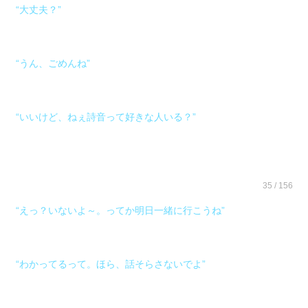
“大丈夫？”
“うん、ごめんね”
“いいけど、ねぇ詩音って好きな人いる？”
35 / 156
“えっ？いないよ～。ってか明日一緒に行こうね”
“わかってるって。ほら、話そらさないでよ”