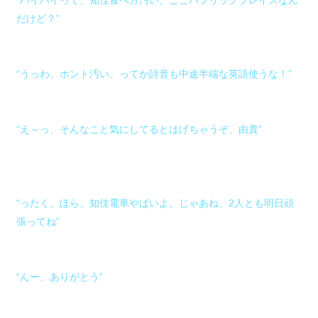
“ハイハイって、知佳食べ方汚い。ここパブリックプレイスなん
だけど？”
“うっわ、ホント汚い。ってか詩音も中途半端な英語使うな！”
“え～っ、そんなこと気にしてるとはげちゃうぞ、由貴”
“ったく。ほら、知佳電車やばいよ。じゃあね、2人とも明日頑
張ってね”
“んー、ありがとう”