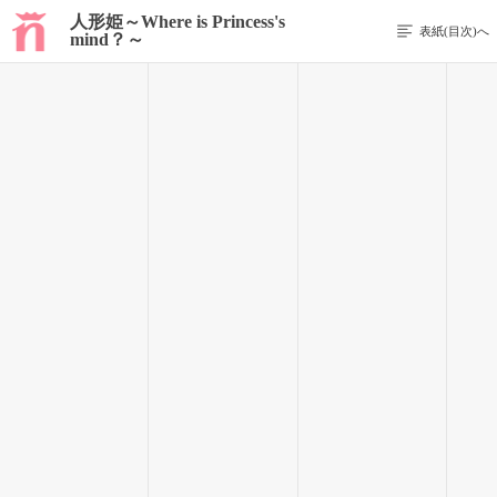
人形姫～Where is Princess's
表紙(目次)へ
mind？～
前のページを表示する
31 / 156
私たち３年は11人。皆仲が良いことが自慢だったりする。
“詩音ー、リレーの応援先に行ってるよー”
“了解、着替えたら行くから”