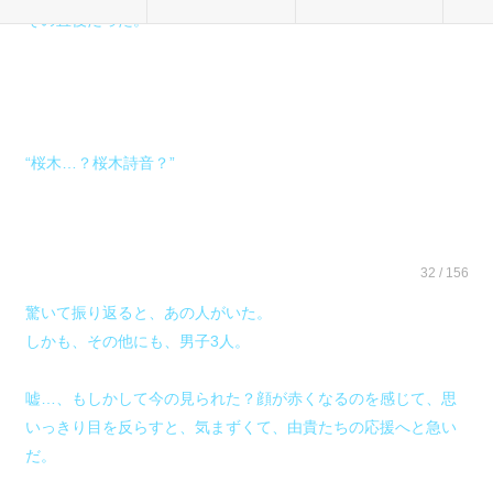
その直後だった。
“桜木…？桜木詩音？”
32 / 156
驚いて振り返ると、あの人がいた。
しかも、その他にも、男子3人。
嘘…、もしかして今の見られた？顔が赤くなるのを感じて、思
いっきり目を反らすと、気まずくて、由貴たちの応援へと急い
だ。