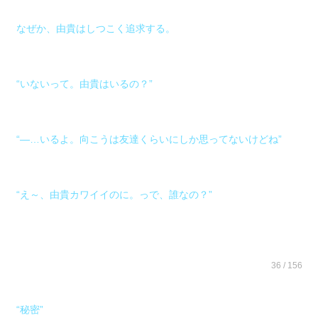
なぜか、由貴はしつこく追求する。
“いないって。由貴はいるの？”
“―…いるよ。向こうは友達くらいにしか思ってないけどね”
“え～、由貴カワイイのに。っで、誰なの？”
36 / 156
“秘密”