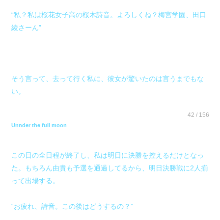
“私？私は桜花女子高の桜木詩音。よろしくね？梅宮学園、田口
綾さーん”
そう言って、去って行く私に、彼女が驚いたのは言うまでもな
い。
42 / 156
Unnder the full moon
この日の全日程が終了し、私は明日に決勝を控えるだけとなっ
た。もちろん由貴も予選を通過してるから、明日決勝戦に2人揃
って出場する。
“お疲れ、詩音。この後はどうするの？”