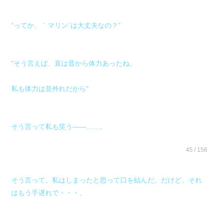
“ってか、｀マリン´は大丈夫なの？”
“そう言えば、直は昔から体力あったね。
私も体力は並外れだから”
そう言って私も笑う――……。
45 / 156
そう言って、私はしまったと思って口を結んだ。だけど、それ
はもう手遅れで・・・、