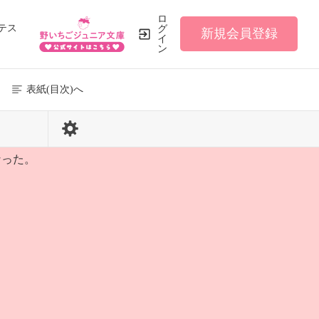
ロ
テス
グ
新規会員登録
イ
ン
表紙(目次)へ
73 / 205
なかったんだよ
って紹介したの