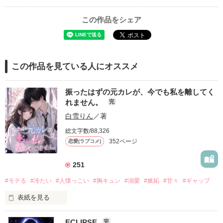
この作品をシェア
この作品を見ている人にオススメ
振ったはずの元カレが、今でも私を離してく
れません。
完
白雪りん
／著
総文字数/88,326
352ページ
恋愛(ラブコメ)
251
#モテる
#冷たい
#人懐っこい
#胸キュン
#溺愛
#嫉妬
#甘々
#ギャップ
表紙を見る
ECLIPSE
完