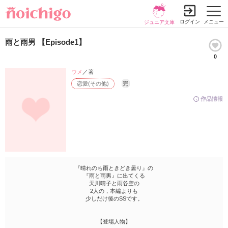
ログイン
メニュー
ジュニア文庫
雨と雨男 【Episode1】
0
ウメ
／著
恋愛(その他)
完
作品情報
『晴れのち雨ときどき曇り』の
『雨と雨男』に出てくる
天川晴子と雨谷空の
2人の，本編よりも
少しだけ後のSSです。
【登場人物】