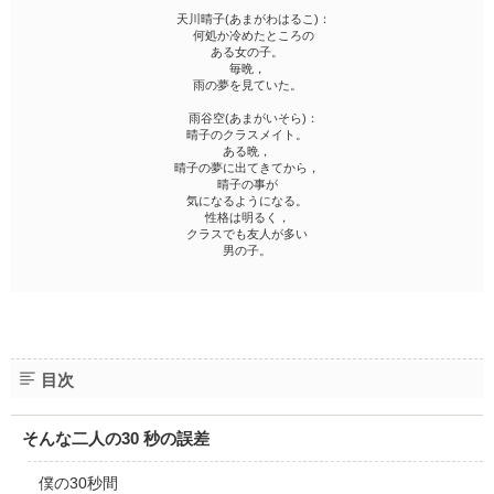
天川晴子(あまがわはるこ)：
何処か冷めたところの
ある女の子。
毎晩，
雨の夢を見ていた。
雨谷空(あまがいそら)：
晴子のクラスメイト。
ある晩，
晴子の夢に出てきてから，
晴子の事が
気になるようになる。
性格は明るく，
クラスでも友人が多い
男の子。
目次
そんな二人の30 秒の誤差
僕の30秒間