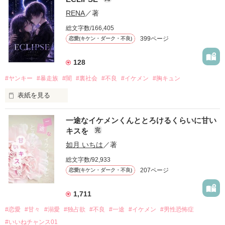
「好きだったから、別れを選んだ。」

RENA
／著
モテる人を好きになるのが怖かった。

総文字数/166,405
だから私は、中学時代に大好きだった彼を自分から振った。

399ページ
恋愛(キケン・ダーク・不良)
もう会うことはないと思っていたのに、

高校生になって再会した彼は、隣の学校で”王子様”と呼ばれる
128
人気者になっていた。

#ヤンキー
#暴走族
#闇
#裏社会
#不良
#イケメン
#胸キュン
表紙を見る
他の女の子には冷たいのに

私にだけ昔と変わらない笑顔を向けてくる。

表紙画像はAIです
一途なイケメンくんととろけるくらいに甘い
キスを
完
「澪ちゃん。」

如月 いちは
／著
作品を読む
それは止まっていた恋が再び動き始める合図──。

総文字数/92,933
207ページ
恋愛(キケン・ダーク・不良)
✨.ﾟ･*..☆.｡.:*✨.☆.｡.:. *:ﾟ✨.ﾟ･*..☆.｡.:*✨

1,711
人見知りだけど優しい無自覚だけどモテる

#恋愛
#甘々
#溺愛
#独占欲
#不良
#一途
#イケメン
#男性恐怖症
冴木澪-SaekiMio

#いいねチャンス01