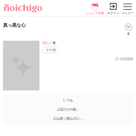
ログイン
メニュー
ジュニア文庫
真っ黒な心
0
釉妃
／著
その他
作品情報
いつも
上辺だけの私。
心は真っ黒なのに…