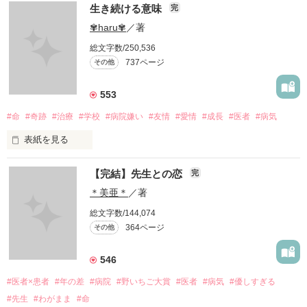
生き続ける意味
完
✾haru✾
／著
愛せない…

総文字数/250,536
737ページ
その他
私には、あなたの母親になる資格はありますか？

553
#命
#奇跡
#治療
#学校
#病院嫌い
#友情
#愛情
#成長
#医者
#病気
表紙を見る
あなたのママになる事はできますか？

【完結】先生との恋
完
             頑張りたくなんかない...！ 

＊美亜＊
／著
総文字数/144,074
あなたの母親になりたい…

364ページ
その他
                 治療なんか辛いだけ

546
#医者×患者
#年の差
#病院
#野いちご大賞
#医者
#病気
#優しすぎる
作品を読む
#先生
#わがまま
#命