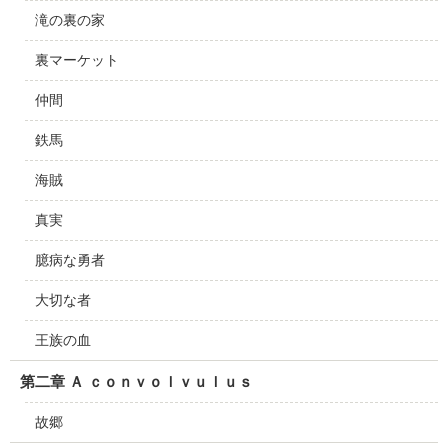
滝の裏の家
裏マーケット
仲間
鉄馬
海賊
真実
臆病な勇者
大切な者
王族の血
第二章 Ａ ｃｏｎｖｏｌｖｕｌｕｓ
故郷