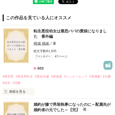
この作品を見ている人にオススメ
転生悪役幼女は最恐パパの愛娘になりまし
た 番外編
桃城 猫緒
／著
総文字数/61,935
47ページ
ファンタジー
603
#異世界
#異世界転生
#悪役令嬢
#家族愛
#ハッピーエンド
#群像劇
#令嬢
#幼女
#溺愛
表紙を見る
婚約が嫌で男装執事になったのに～配属先が
『転生悪役幼女は最恐パパの愛娘になりました』

婚約者の元でした～【完】
完
番外編です。
