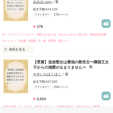
みみみ.com
／著
※本編のネタバレを含みます。

総文字数/124,139
278ページ
ファンタジー
2025.9.26 

『Petit Chapter3 愛と呼ぶもの』を

公開しました

170
2025.10.24

#ハッピーファンタジー
#愛され主人公
#はちゃめちゃ美少女
#異世界恋愛
『Petit Chapter4 誰が為のごちそう』を

#イケメン
#令嬢
#溺愛
#一途
#男装
#逆ハー
表紙を見る
作品を読む
【受賞】追放聖女は最強の救世主〜隣国王太
＼異世界ラブコメ×ハッピーファンタジー／

子からの溺愛が止まりません〜
完
やきいもほくほく
／著
「いやっほぉぉおお〜い！！！！」

総文字数/107,920
204ページ
ファンタジー
バンジーした侯爵令嬢の先にいたのは

甘いマスクの公爵様の頭上でした

2,014
「ど、どいてぇぇぇえ！！！！！」

#婚約破棄
#スパダリ
#聖女
#ざまぁ
#異世界転生
#国外追放
#悪魔
「…は？」
