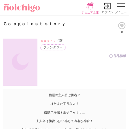
ログイン
メニュー
ジュニア文庫
Ｇｏ ａｇａｉｎｓｔ ｓｔｏｒｙ
0
ｓａｃｒａ
／著
ファンタジー
作品情報
物語の主人公は勇者？
はたまた平凡な人？
盗賊？海賊？王子？ｅｔｃ…
主人公は脇役っぽい感じで有名な神官！