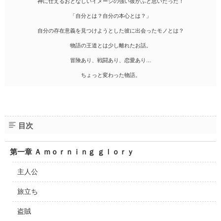
神に仕えるおとなしいイメージの強い彼がふと思いたった！
「自分とは？自分の本心とは？」
自分の存在意義を見つけようとした彼に出会ったモノとは？
物語の王道とは少し離れたお話。
冒険あり、戦闘あり、恋愛あり…
ちょっと変わった物語。
目次
第一章 Ａ ｍｏｒｎｉｎｇ ｇｌｏｒｙ
主人公
旅立ち
盗賊