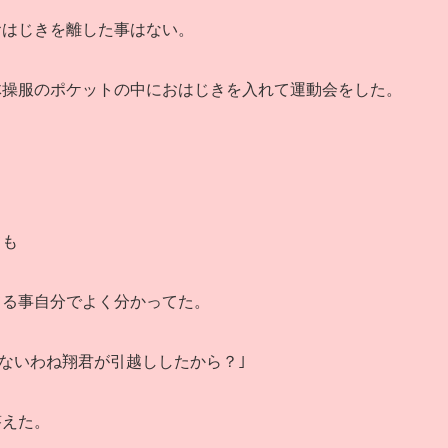
おはじきを離した事はない。
体操服のポケットの中におはじきを入れて運動会をした。
ても
てる事自分でよく分かってた。
気ないわね翔君が引越ししたから？｣
答えた。