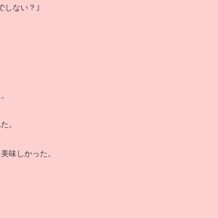
でしない？｣
た。
れた。
キ美味しかった。