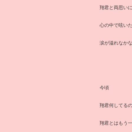
翔君と両思い
心の中で呟い
涙が溢れなか
今頃
翔君何してる
翔君とはもう