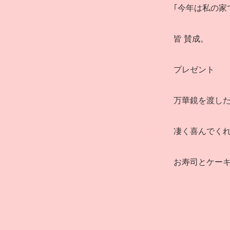
｢今年は私の家
皆 賛成。
プレゼント
万華鏡を渡し
凄く喜んでく
お寿司とケー