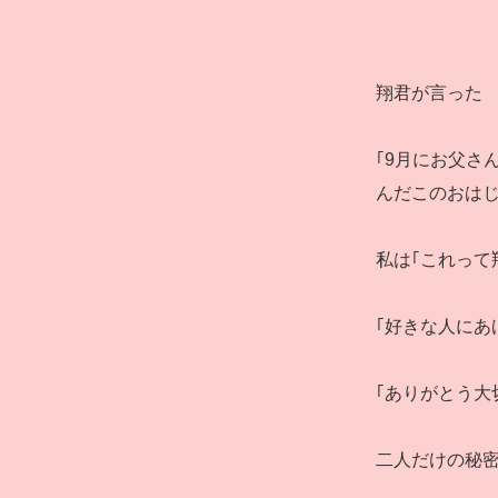
翔君が言った
｢9月にお父さ
んだこのおはじ
私は｢これって
｢好きな人にあ
｢ありがとう大
二人だけの秘