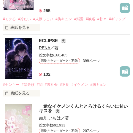
255
#モテる
#冷たい
#人懐っこい
#胸キュン
#溺愛
#嫉妬
#甘々
#ギャップ
表紙を見る
ECLIPSE
「好きだったから、別れを選んだ。」

完
RENA
／著
モテる人を好きになるのが怖かった。

だから私は、中学時代に大好きだった彼を自分から振った。

総文字数/166,405
399ページ
恋愛(キケン・ダーク・不良)
もう会うことはないと思っていたのに、

高校生になって再会した彼は、隣の学校で”王子様”と呼ばれる
人気者になっていた。

132
他の女の子には冷たいのに

#ヤンキー
#暴走族
#闇
#裏社会
#不良
#イケメン
#胸キュン
私にだけ昔と変わらない笑顔を向けてくる。

表紙を見る
「澪ちゃん。」

表紙画像はAIです
一途なイケメンくんととろけるくらいに甘い
それは止まっていた恋が再び動き始める合図──。

キスを
完
如月 いちは
／著
✨.ﾟ･*..☆.｡.:*✨.☆.｡.:. *:ﾟ✨.ﾟ･*..☆.｡.:*✨

作品を読む
総文字数/92,933
人見知りだけど優しい無自覚だけどモテる

207ページ
恋愛(キケン・ダーク・不良)
冴木澪-SaekiMio
