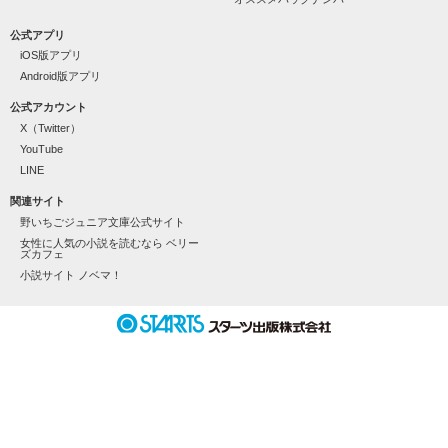
《一途で不器用な不良イケメン》

公式アプリ
iOS版アプリ
天地 琥珀

-Amachi Kohaku-

Android版アプリ
公式アカウント
┈┈┈┈┈┈┈┈┈┈┈┈┈┈┈┈◆◇

X（Twitter）
YouTube
LINE
関連サイト
男の子が苦手だったはずなのに

野いちごジュニア文庫公式サイト
女性に人気の小説を読むなら ベリー
ズカフェ
「なぁ、そろそろ俺のこと好きになれよ」

小説サイト ノベマ！
なぜかドキドキが止まらない。

「もう、我慢できねーの」

𓏸𓈒 一途なイケメンくんととろけるくらいに甘いキスを 𓈒𓏸
