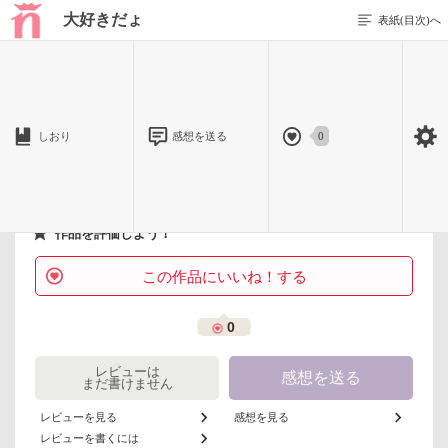
大好きだょ
表紙(目次)へ
1 / 1
しおり
感想を送る
0
わたし
作品を評価しよう！
この作品にいいね！する
0
レビューは
感想を送る
まだ書けません
レビューを見る
感想を見る
レビューを書くには