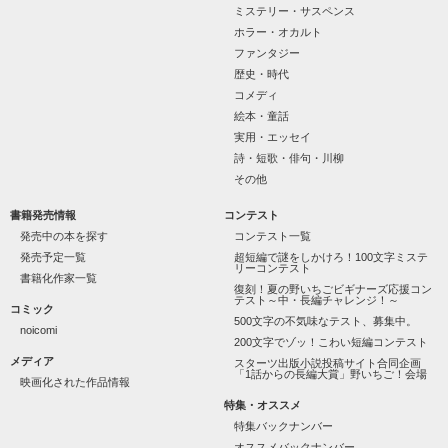
作品を読む
“不良”と避けられている天地くんだった。

ミステリー・サスペンス
ホラー・オカルト
ファンタジー
歴史・時代
怖くて近づいてはいけない人だと思っていたのに

コメディ
絵本・童話
「なんかあったら連絡して。すぐ助けに行く」

実用・エッセイ
詩・短歌・俳句・川柳
その他
噂や見た目とは違って、私にはすごく優しい

書籍発売情報
コンテスト
天地くんは私にとってヒーローのような人だった。

発売中の本を探す
コンテスト一覧
発売予定一覧
超短編で謎をしかけろ！100文字ミステ
リーコンテスト
書籍化作家一覧
復刻！夏の野いちごビギナーズ応援コン
テスト～中・長編チャレンジ！～
コミック
◇◆┈┈┈┈┈┈┈┈┈┈┈┈┈┈┈┈

500文字の不気味なテスト、募集中。
noicomi
200文字でゾッ！こわい短編コンテスト
《男性恐怖症の女の子》

メディア
スターツ出版小説投稿サイト合同企画
「1話からの長編大賞」野いちご！会場
映画化された作品情報
相沢 瑠莉

-Aizawa Ruri-

特集・オススメ
特集バックナンバー
×

オススメバックナンバー