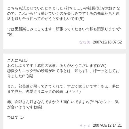
こちらも読ませていただきました♪部ちょ…いや社長(笑)が大好きな
ので、これからどう動いていくのか楽しみです！あの先輩たちと連
絡を取り合う仲ってのがうらやましいです(笑)
では更新楽しみにしてます！頑張ってください☆私も頑張りますo(^-
^)o
なな美
2007/12/18 07:52
こんにちは♪
お久しぶりです！感想の返事、ありがとうございます(≧∀≦)
恋愛クリニック部の続編が出てるとは、知らずに、ぼーっとしてお
りました(*'-')笑)
また、部長達が帰ってきてくれて、すごく嬉しいです！あぁ、夢に
まで見た、恋愛クリニックの続編…(〃▽〃)
赤川次郎さん好きなんですか？！面白いですよね(*^-^)ﾉホント、気
が合いそうですね笑)
ではでは♪
Ａｙａ
2007/09/12 14:21