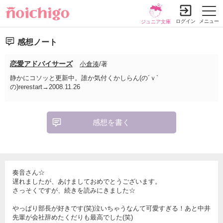
ログイン
メニュー
ジュニア文庫
感想ノート
恋愛アドバイサーズ
小倉湊
/著
静かにコソッと更新中。誰か気付くかしらん(の´ｖ`
の)rerestart→2008.11.26
感想を書く
奏音さん☆
遅れましたが、あけましておめでとうございます。
さっそくですが、続きを読みにきました☆
やっぱり部長が好きです(笑)泣いちゃうなんて可愛すぎる！あと中井
先輩が会社辞めたくだりも最高でした(笑)