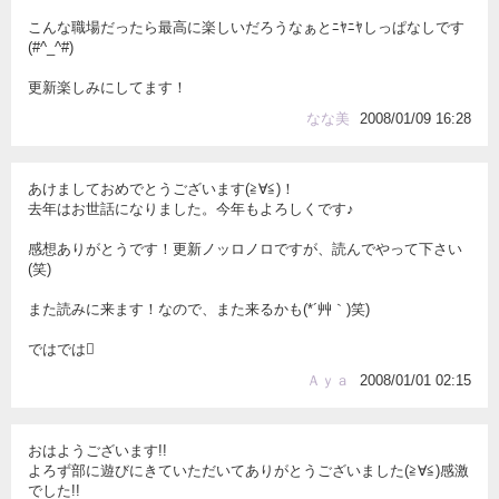
こんな職場だったら最高に楽しいだろうなぁとﾆﾔﾆﾔしっぱなしです
(#^_^#)
更新楽しみにしてます！
なな美
2008/01/09 16:28
あけましておめでとうございます(≧∀≦)！
去年はお世話になりました。今年もよろしくです♪
感想ありがとうです！更新ノッロノロですが、読んでやって下さい
(笑)
また読みに来ます！なので、また来るかも(*´艸｀)笑)
ではでは
Ａｙａ
2008/01/01 02:15
おはようございます!!
よろず部に遊びにきていただいてありがとうございました(≧∀≦)感激
でした!!