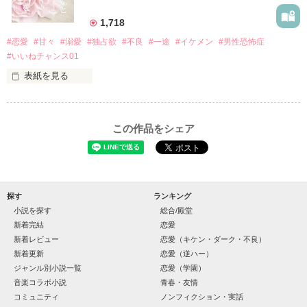
×

1,718
基本女子に冷たいのに澪にはわんこ男子になる

#恋愛
#甘々
#溺愛
#独占欲
#不良
#一途
#イケメン
#男性恐怖症
篠宮光-ShinomiyaHikaru

#いいねチャンス01
✨.ﾟ･*..☆.｡.:*✨.☆.｡.:. *:ﾟ✨.ﾟ･*..☆.｡.:*✨

表紙を見る
そして光を巡ってライバルも登場！？

「貴方なんかに光先輩は渡しませんから。」

「瑠莉に一目惚れしたんだよ……悪いかよ」

この作品をシェア
再会した恋は、ライバルの登場で大きく動き出す──。

クラス替えをして隣の席になったのは────

探す
ランキング
小説を探す
総合/殿堂
金髪に近い明るい髪色

新着完結
恋愛
新着レビュー
恋愛（キケン・ダーク・不良）
片耳には琥珀色のピアス

新着更新
恋愛（逆ハー）
ほとんど笑顔なんて見せたことがなくてぶっきらぼう

ジャンル別小説一覧
恋愛（学園）
音楽コラボ小説
青春・友情
コミュニティ
ノンフィクション・実話
そんな性格と見た目のせいで学校中のみんなから
