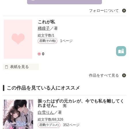
フォローについて
これが私
稀瞳子
／著
総文字数/1
1ページ
恋愛(その他)
0
表紙を見る
作品をすべて見る
‘私’でいたい
この作品を見ている人にオススメ
作品を読む
振ったはずの元カレが、今でも私を離してく
れません。
完
白雪りん
／著
総文字数/88,326
352ページ
恋愛(ラブコメ)