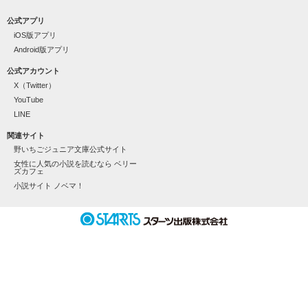
《一途で不器用な不良イケメン》

公式アプリ
iOS版アプリ
天地 琥珀

-Amachi Kohaku-

Android版アプリ
公式アカウント
┈┈┈┈┈┈┈┈┈┈┈┈┈┈┈┈◆◇

X（Twitter）
YouTube
LINE
関連サイト
男の子が苦手だったはずなのに

野いちごジュニア文庫公式サイト
女性に人気の小説を読むなら ベリー
ズカフェ
「なぁ、そろそろ俺のこと好きになれよ」

小説サイト ノベマ！
なぜかドキドキが止まらない。

「もう、我慢できねーの」

𓏸𓈒 一途なイケメンくんととろけるくらいに甘いキスを 𓈒𓏸
