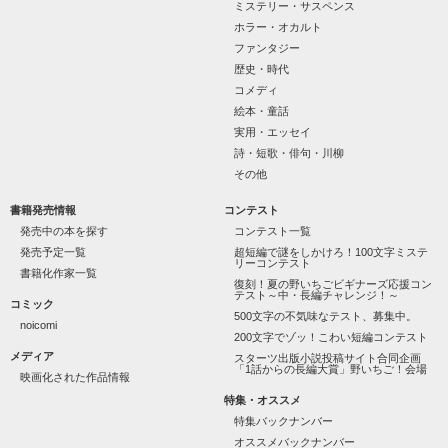
作品を読む
“不良”と避けられている天地くんだった。

ミステリー・サスペンス
ホラー・オカルト
ファンタジー
歴史・時代
怖くて近づいてはいけない人だと思っていたのに

コメディ
絵本・童話
「なんかあったら連絡して。すぐ助けに行く」

実用・エッセイ
詩・短歌・俳句・川柳
その他
噂や見た目とは違って、私にはすごく優しい

書籍発売情報
コンテスト
天地くんは私にとってヒーローのような人だった。

発売中の本を探す
コンテスト一覧
発売予定一覧
超短編で謎をしかけろ！100文字ミステ
リーコンテスト
書籍化作家一覧
復刻！夏の野いちごビギナーズ応援コン
テスト～中・長編チャレンジ！～
コミック
◇◆┈┈┈┈┈┈┈┈┈┈┈┈┈┈┈┈

500文字の不気味なテスト、募集中。
noicomi
200文字でゾッ！こわい短編コンテスト
《男性恐怖症の女の子》

メディア
スターツ出版小説投稿サイト合同企画
「1話からの長編大賞」野いちご！会場
映画化された作品情報
相沢 瑠莉

-Aizawa Ruri-

特集・オススメ
特集バックナンバー
×

オススメバックナンバー