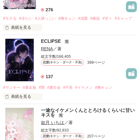
276
#モテる
#冷たい
#人懐っこい
#胸キュン
#溺愛
#嫉妬
#甘々
#ギャップ
表紙を見る
ECLIPSE
「好きだったから、別れを選んだ。」

完
RENA
／著
モテる人を好きになるのが怖かった。

だから私は、中学時代に大好きだった彼を自分から振った。

総文字数/166,405
399ページ
恋愛(キケン・ダーク・不良)
もう会うことはないと思っていたのに、

高校生になって再会した彼は、隣の学校で”王子様”と呼ばれる
人気者になっていた。

137
他の女の子には冷たいのに

#ヤンキー
#暴走族
#闇
#裏社会
#不良
#イケメン
#胸キュン
私にだけ昔と変わらない笑顔を向けてくる。

表紙を見る
「澪ちゃん。」

表紙画像はAIです
一途なイケメンくんととろけるくらいに甘い
それは止まっていた恋が再び動き始める合図──。

キスを
完
如月 いちは
／著
✨.ﾟ･*..☆.｡.:*✨.☆.｡.:. *:ﾟ✨.ﾟ･*..☆.｡.:*✨

作品を読む
総文字数/92,933
人見知りだけど優しい無自覚だけどモテる

207ページ
恋愛(キケン・ダーク・不良)
冴木澪-SaekiMio
