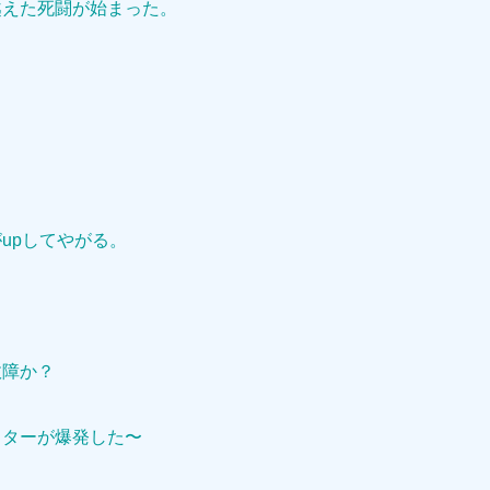
越えた死闘が始まった。
upしてやがる。
故障か？
ウターが爆発した〜