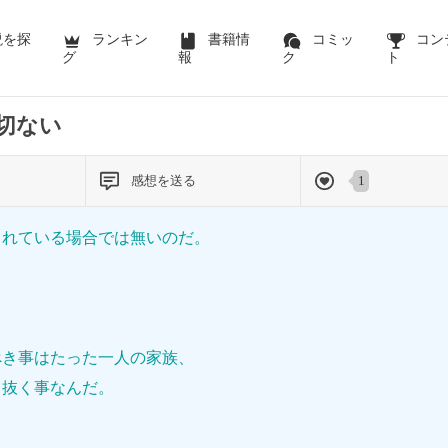
前のページを表示する
説を探
ランキン
書籍情
コミッ
コン
グ
報
ク
ト
切ない
感想を送る
1
しれている場合では無いのだ。
べき事はたった一人の家族、
り抜く事なんだ。