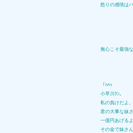
怒りの感情は
無心こそ最強
「ﾊﾊｯ
小早川ｸﾝ。
私の負けだよ
君の大事な妹
一億円あげる
その金で妹さ