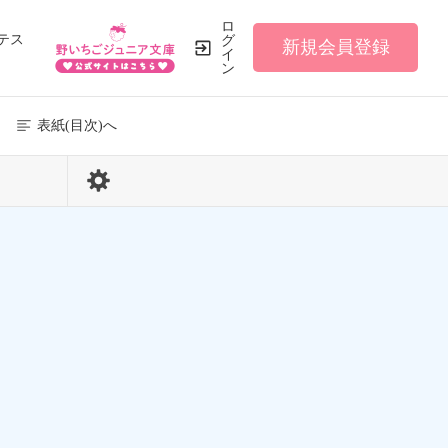
ロ
テス
グ
新規会員登録
イ
ン
表紙(目次)へ
339 / 531