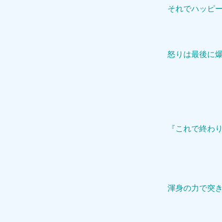
それでハッピ
怒りは最後に
『これで終わ
渾身の力で突