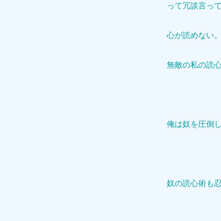
って冗談言っ
心が読めない
無敵の私の読
俺は奴を圧倒
奴の読心術も