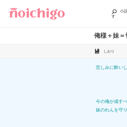
小
す
俺様＋妹＝
しおり
悲しみに酔い
今の俺が成す
妹のれんを守