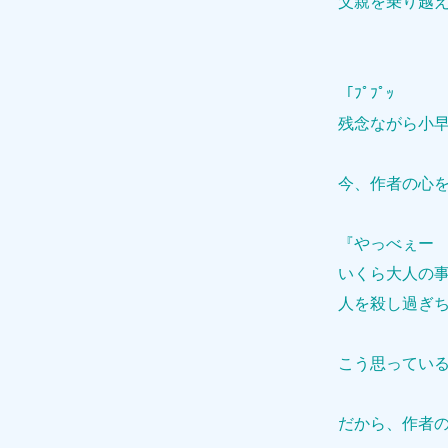
父親を乗り越
「ﾌﾟﾌﾟｯ
残念ながら小早
今、作者の心
『やっべぇー
いくら大人の
人を殺し過ぎ
こう思ってい
だから、作者