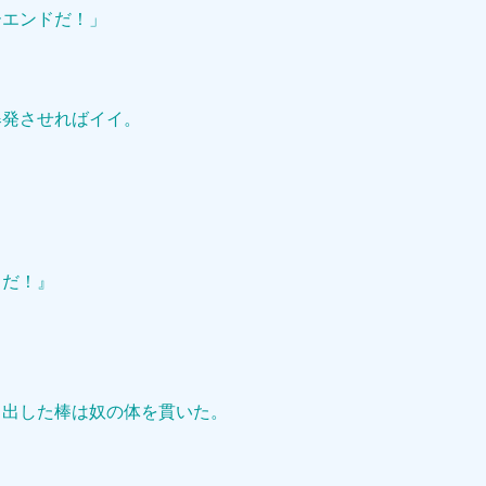
ーエンドだ！」
爆発させればイイ。
りだ！』
き出した棒は奴の体を貫いた。