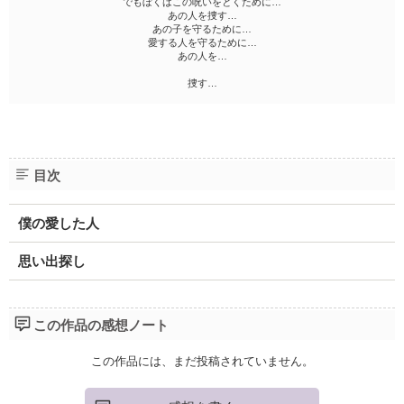
でもぼくはこの呪いをとくために…
あの人を捜す…
あの子を守るために…
愛する人を守るために…
あの人を…
捜す…
目次
僕の愛した人
思い出探し
この作品の感想ノート
この作品には、まだ投稿されていません。