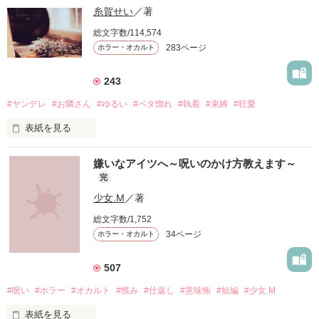
糸賀せい
／著
総文字数/114,574
283ページ
ホラー・オカルト
243
#ヤンデレ
#お隣さん
#ゆるい
#ベタ惚れ
#執着
#束縛
#狂愛
表紙を見る
『好きだから、監禁させてくれない？』

嫌いなアイツへ～呪いのかけ方教えます～
完
少女.M
／著
総文字数/1,752
34ページ
ホラー・オカルト
そんな告白をしてきたのは

507
寝てばかりのゆるいお隣さんだった。

#呪い
#ホラー
#オカルト
#恨み
#仕返し
#意味怖
#短編
#少女.M
表紙を見る