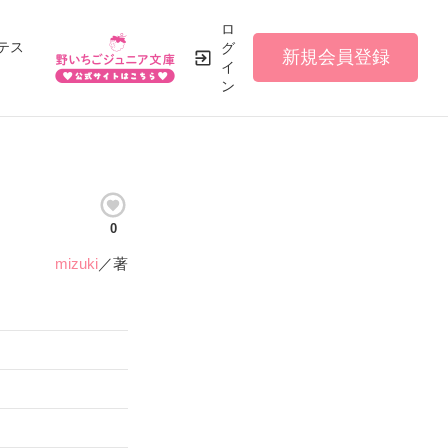
ロ
テス
グ
新規会員登録
イ
ン
0
mizuki
／著