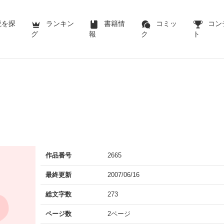
説を探
ランキン
書籍情
コミッ
コン
グ
報
ク
ト
作品番号
2665
最終更新
2007/06/16
総文字数
273
ページ数
2ページ