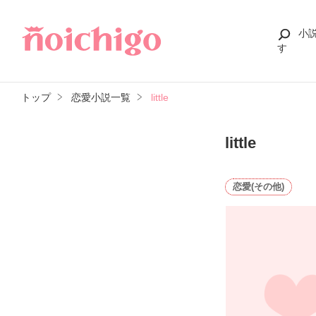
小
す
トップ
恋愛小説一覧
little
little
恋愛(その他)