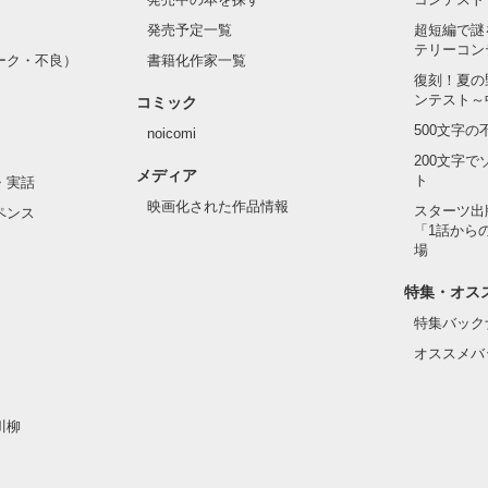
発売予定一覧
超短編で謎
テリーコン
ーク・不良）
書籍化作家一覧
い髪色

復刻！夏の
ンテスト～
コミック
のピアス

500文字
noicomi
んて見せたことがなくてぶっきらぼう

200文字
メディア
ト
・実話
映画化された作品情報
スターツ出
ペンス
「1話から
た目のせいで学校中のみんなから

場
れている天地くんだった。

作品を読む
特集・オス
特集バック
オススメバ
はいけない人だと思っていたのに

川柳
ら連絡して。すぐ助けに行く」
