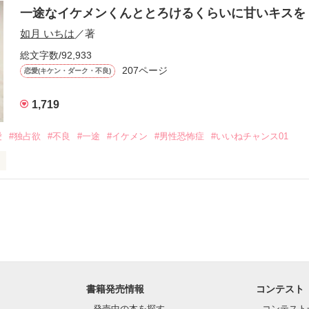
一途なイケメンくんととろけるくらいに甘いキス
作品を読む
.｡.:. *:ﾟ✨.ﾟ･*..☆.｡.:*✨

如月 いちは
／著
総文字数/92,933
優しい無自覚だけどモテる

207ページ


恋愛(キケン・ダーク・不良)
1,719
いのに澪にはわんこ男子になる

愛
#独占欲
#不良
#一途
#イケメン
#男性恐怖症
#いいねチャンス01
Hikaru

.｡.:. *:ﾟ✨.ﾟ･*..☆.｡.:*✨

てライバルも登場！？

れしたんだよ……悪いかよ」

光先輩は渡しませんから。」

ライバルの登場で大きく動き出す──。

書籍発売情報
コンテスト
て隣の席になったのは────

発売中の本を探す
コンテスト