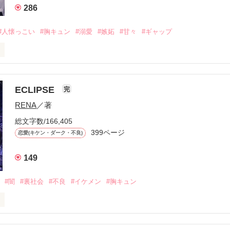
286
#人懐っこい
#胸キュン
#溺愛
#嫉妬
#甘々
#ギャップ
ら、別れを選んだ。」

ECLIPSE
完
になるのが怖かった。

RENA
／著
学時代に大好きだった彼を自分から振った。

総文字数/166,405
ないと思っていたのに、

399ページ
恋愛(キケン・ダーク・不良)
再会した彼は、隣の学校で”王子様”と呼ばれる人気者になっていた。

149
冷たいのに

わらない笑顔を向けてくる。

#闇
#裏社会
#不良
#イケメン
#胸キュン
す
いた恋が再び動き始める合図──。
