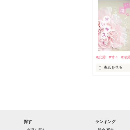
✨.ﾟ･*..☆.｡.:*✨.☆
人見知りだけど
冴木澪-SaekiMio
×

基本女子に冷た
#恋愛
#甘々
#溺
篠宮光-Shinomiya
表紙を見る
✨.ﾟ･*..☆.｡.:*✨.☆
そして光を巡っ
「瑠莉に一目惚
「貴方なんかに
再会した恋は、
探す
ランキング
クラス替えをし
小説を探す
総合/殿堂