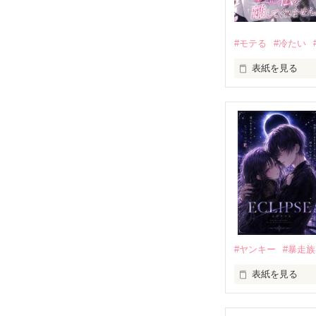
#モテる
#冷たい
表紙を見る
「好きだったか
モテる人を好き
だから私は、中
もう会うことは
高校生になって
他の女の子には
私にだけ昔と変
#ヤンキー
#暴走族
表紙を見る
「澪ちゃん。」

表紙画像はAIで
それは止まって