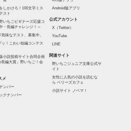
をしかけろ！100文字ミス
Android版アプリ
テスト
公式アカウント
野いちごビギナーズ応援コ
中・長編チャレンジ！～
X（Twitter）
の不気味なテスト、募集中。
YouTube
でゾッ！こわい短編コンテス
LINE
関連サイト
版小説投稿サイト合同企画
の長編大賞」野いちご！会
野いちごジュニア文庫公式サ
イト
女性に人気の小説を読むな
スメ
ら ベリーズカフェ
ナンバー
小説サイト ノベマ！
ックナンバー