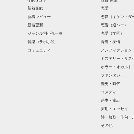
新着完結
恋愛
新着レビュー
恋愛（キケン・ダ
金髪に近い明る
新着更新
恋愛（逆ハー）
片耳には琥珀色
ジャンル別小説一覧
恋愛（学園）
音楽コラボ小説
青春・友情
ほとんど笑顔な
コミュニティ
ノンフィクション
ミステリー・サス
そんな性格と見
ホラー・オカルト
“不良”と避けら
ファンタジー
歴史・時代
コメディ
怖くて近づいて
絵本・童話
実用・エッセイ
詩・短歌・俳句・
「なんかあった
その他