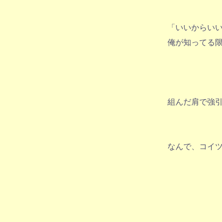
「いいからい
俺が知ってる
組んだ肩で強
なんで、コイ