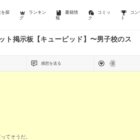
説を探
ランキン
書籍情
コミッ
コン
グ
報
ク
ト
ット掲示板【キューピッド】〜男子校のス
感想を送る
0
だってそうだ。