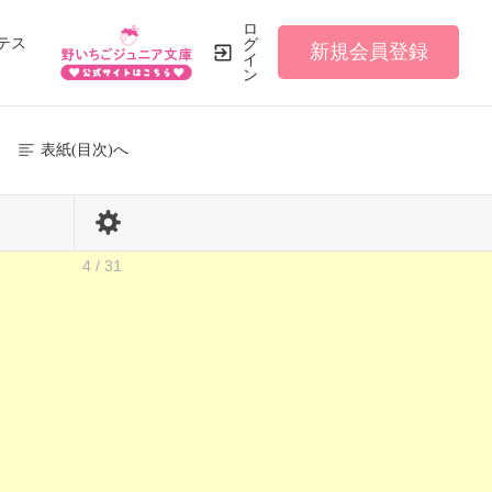
ロ
テス
グ
新規会員登録
イ
ン
表紙(目次)へ
4 / 31