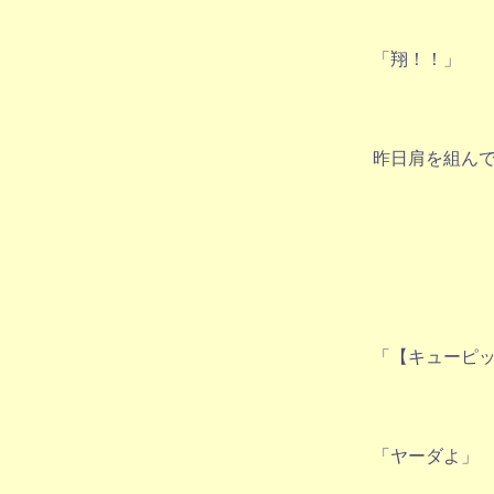
「翔！！」
昨日肩を組ん
「【キューピ
「ヤーダよ」