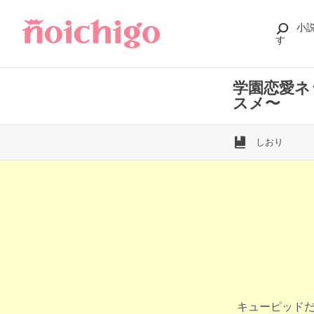
小
す
学園恋愛ネ
スメ〜
しおり
キューピッド