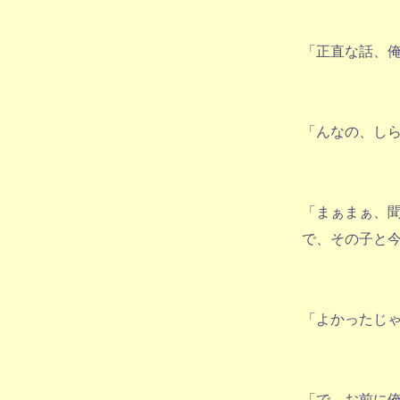
「正直な話、
「んなの、し
「まぁまぁ、
で、その子と
「よかったじ
「で、お前に