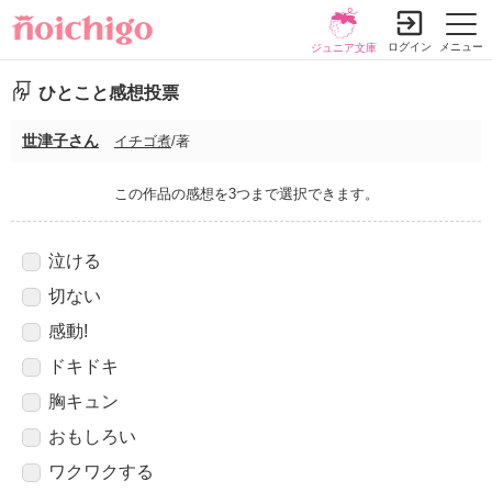
ログイン
メニュー
ジュニア文庫
ひとこと感想投票
世津子さん
イチゴ煮
/著
この作品の感想を3つまで選択できます。
泣ける
切ない
感動!
ドキドキ
胸キュン
おもしろい
ワクワクする