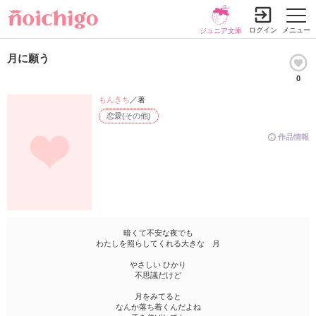
ログイン
メニュー
ジュニア文庫
月に願う
0
もんきち
／著
恋愛(その他)
作品情報
暗くて不安な夜でも
わたしを照らしてくれる大きな 月
やさしい ひかり
不思議だけど
月をみてると
なんか落ち着くんだよね