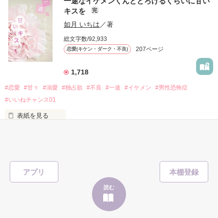
一途なイケメンくんととろけるくらいに甘い
キスを
完
「澪ちゃん。」

如月 いちは
／著
作品を読む
それは止まっていた恋が再び動き始める合図──。

総文字数/92,933
207ページ
恋愛(キケン・ダーク・不良)
✨.ﾟ･*..☆.｡.:*✨.☆.｡.:. *:ﾟ✨.ﾟ･*..☆.｡.:*✨

1,718
人見知りだけど優しい無自覚だけどモテる

#恋愛
#甘々
#溺愛
#独占欲
#不良
#一途
#イケメン
#男性恐怖症
冴木澪-SaekiMio

#いいねチャンス01
×

表紙を見る
基本女子に冷たいのに澪にはわんこ男子になる

篠宮光-ShinomiyaHikaru

「瑠莉に一目惚れしたんだよ……悪いかよ」

✨.ﾟ･*..☆.｡.:*✨.☆.｡.:. *:ﾟ✨.ﾟ･*..☆.｡.:*✨

アプリ
そして光を巡ってライバルも登場！？

読む
「貴方なんかに光先輩は渡しませんから。」

クラス替えをして隣の席になったのは────
