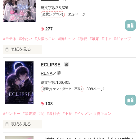
総文字数/88,326
352ページ
恋愛(ラブコメ)
277
#モテる
#冷たい
#人懐っこい
#胸キュン
#溺愛
#嫉妬
#甘々
#ギャップ
表紙を見る
ECLIPSE
完
「好きだったから、別れを選んだ。」

RENA
／著
モテる人を好きになるのが怖かった。

総文字数/166,405
だから私は、中学時代に大好きだった彼を自分から振った。

399ページ
恋愛(キケン・ダーク・不良)
もう会うことはないと思っていたのに、

高校生になって再会した彼は、隣の学校で”王子様”と呼ばれる
138
人気者になっていた。

#ヤンキー
#暴走族
#闇
#裏社会
#不良
#イケメン
#胸キュン
表紙を見る
他の女の子には冷たいのに

私にだけ昔と変わらない笑顔を向けてくる。

表紙画像はAIです