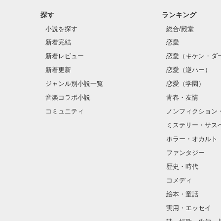
探す
ランキング
クラス替えをし
小説を探す
総合/殿堂
新着完結
恋愛
新着レビュー
恋愛（キケン・ダ
金髪に近い明る
新着更新
恋愛（逆ハー）
片耳には琥珀色
ジャンル別小説一覧
恋愛（学園）
音楽コラボ小説
青春・友情
ほとんど笑顔な
コミュニティ
ノンフィクション
ミステリー・サス
そんな性格と見
ホラー・オカルト
“不良”と避けら
ファンタジー
歴史・時代
コメディ
怖くて近づいて
絵本・童話
実用・エッセイ