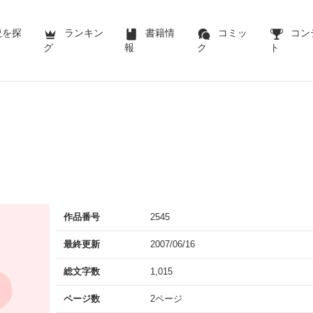
説を探
ランキン
書籍情
コミッ
コン
グ
報
ク
ト
。
作品番号
2545
最終更新
2007/06/16
総文字数
1,015
ページ数
2ページ