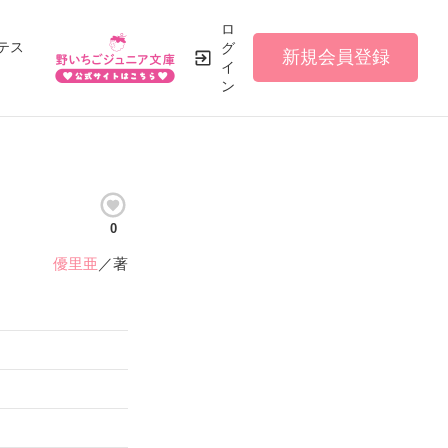
ロ
テス
グ
新規会員登録
イ
ン
0
優里亜
／著