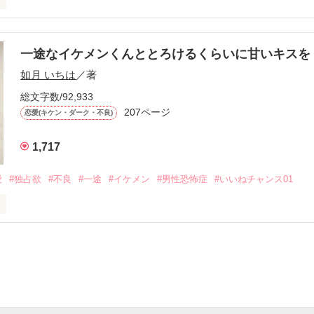
す
いた恋が再び動き始める合図──。

一途なイケメンくんととろけるくらいに甘いキス
作品を読む
.｡.:. *:ﾟ✨.ﾟ･*..☆.｡.:*✨

如月 いちは
／著
総文字数/92,933
優しい無自覚だけどモテる

207ページ


恋愛(キケン・ダーク・不良)
1,717
いのに澪にはわんこ男子になる

愛
#独占欲
#不良
#一途
#イケメン
#男性恐怖症
#いいねチャンス01
Hikaru

.｡.:. *:ﾟ✨.ﾟ･*..☆.｡.:*✨

てライバルも登場！？

れしたんだよ……悪いかよ」

光先輩は渡しませんから。」

ライバルの登場で大きく動き出す──。
