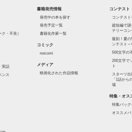
書籍発売情報
コンテスト
て隣の席になったのは────

発売中の本を探す
コンテスト
発売予定一覧
超短編で謎
テリーコン
ーク・不良）
書籍化作家一覧
い髪色

復刻！夏の
ンテスト～
コミック
のピアス

500文字
noicomi
んて見せたことがなくてぶっきらぼう

200文字
メディア
ト
・実話
映画化された作品情報
スターツ出
ペンス
「1話から
た目のせいで学校中のみんなから

場
れている天地くんだった。

作品を読む
特集・オス
特集バック
オススメバ
はいけない人だと思っていたのに
