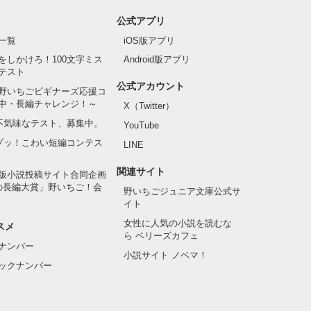
公式アプリ
一覧
iOS版アプリ
をしかけろ！100文字ミス
Android版アプリ
テスト
公式アカウント
野いちごビギナーズ応援コ
中・長編チャレンジ！～
X（Twitter）
の不気味なテスト、募集中。
YouTube
でゾッ！こわい短編コンテス
LINE
関連サイト
版小説投稿サイト合同企画
の長編大賞」野いちご！会
野いちごジュニア文庫公式サ
イト
女性に人気の小説を読むな
スメ
ら ベリーズカフェ
ナンバー
小説サイト ノベマ！
ックナンバー