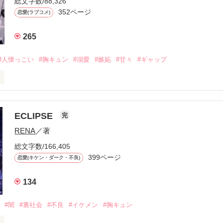
総文字数/88,326
352ページ
恋愛(ラブコメ)
265
#人懐っこい
#胸キュン
#溺愛
#嫉妬
#甘々
#ギャップ
ら、別れを選んだ。」

ECLIPSE
完
になるのが怖かった。

RENA
／著
学時代に大好きだった彼を自分から振った。

総文字数/166,405
ないと思っていたのに、

399ページ
恋愛(キケン・ダーク・不良)
再会した彼は、隣の学校で”王子様”と呼ばれる人気者になっていた。

134
冷たいのに

わらない笑顔を向けてくる。

#闇
#裏社会
#不良
#イケメン
#胸キュン