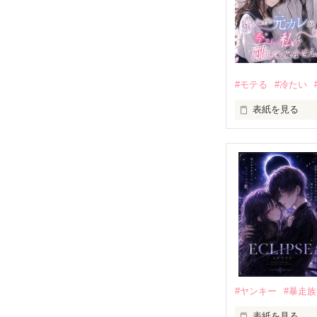
#モテる
#冷たい
表紙を見る
「好きだったか
モテる人を好き
だから私は、中
もう会うことは
高校生になって
他の女の子には
私にだけ昔と変
#ヤンキー
#暴走族
表紙を見る