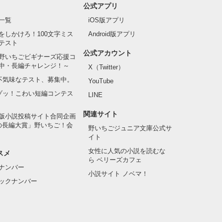
公式アプリ
一覧
iOS版アプリ
をしかけろ！100文字ミス
Android版アプリ
テスト
公式アカウント
野いちごビギナーズ応援コ
中・長編チャレンジ！～
X（Twitter）
の不気味なテスト、募集中。
YouTube
でゾッ！こわい短編コンテス
LINE
関連サイト
版小説投稿サイト合同企画
の長編大賞」野いちご！会
野いちごジュニア文庫公式サ
イト
女性に人気の小説を読むな
スメ
ら ベリーズカフェ
ナンバー
小説サイト ノベマ！
ックナンバー