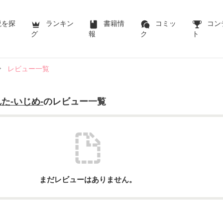
説を探
ランキン
書籍情
コミッ
コン
グ
報
ク
ト
レビュー一覧
た‐いじめ‐
のレビュー一覧
まだレビューはありません。