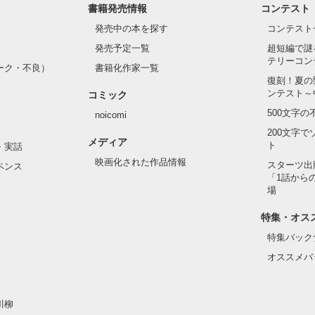
書籍発売情報
コンテスト
発売中の本を探す
コンテスト
発売予定一覧
超短編で謎
テリーコン
ーク・不良）
書籍化作家一覧
復刻！夏の
ンテスト～
コミック
500文字
noicomi
200文字
メディア
ト
・実話
映画化された作品情報
スターツ出
ペンス
「1話から
場
特集・オス
特集バック
オススメバ
川柳