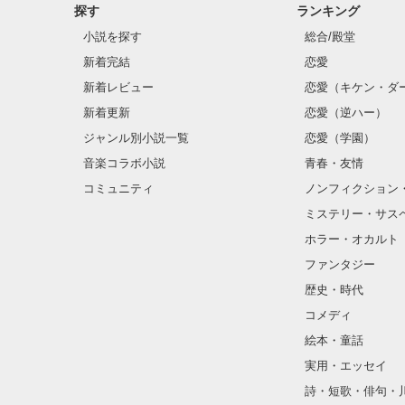
探す
ランキング
小説を探す
総合/殿堂
新着完結
恋愛
新着レビュー
恋愛（キケン・ダ
新着更新
恋愛（逆ハー）
ジャンル別小説一覧
恋愛（学園）
音楽コラボ小説
青春・友情
コミュニティ
ノンフィクション
ミステリー・サス
ホラー・オカルト
ファンタジー
歴史・時代
コメディ
絵本・童話
実用・エッセイ
詩・短歌・俳句・