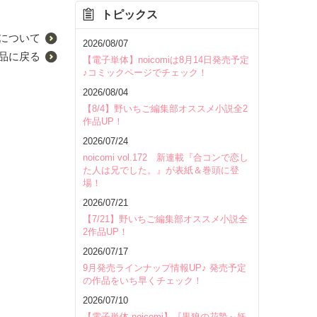
トピックス
について
2026/08/07
品に戻る
【電子単体】noicomiは8月14日発売予定
♪コミックページでチェック！
2026/08/04
【8/4】野いちご編集部オススメ小説全2
作品UP！
2026/07/24
noicomi vol.172 新連載『合コンで恋し
た人は兄でした。』が表紙＆巻頭に登
場！
2026/07/21
【7/21】野いちご編集部オススメ小説全
2作品UP！
2026/07/17
9月発売ラインナップ情報UP♪ 発売予定
の作品をいち早くチェック！
2026/07/10
【電子単体 noicomi】『黒狼の花贄～妖