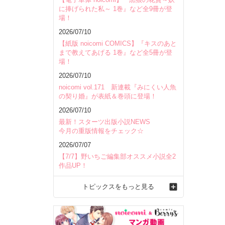
に捧げられた私～ 1巻』など全9冊が登
場！
2026/07/10
【紙版 noicomi COMICS】『キスのあと
まで教えてあげる 1巻』など全5冊が登
場！
2026/07/10
noicomi vol.171 新連載『みにくい人魚
の契り婚』が表紙＆巻頭に登場！
2026/07/10
最新！スターツ出版小説NEWS
今月の重版情報をチェック☆
2026/07/07
【7/7】野いちご編集部オススメ小説全2
作品UP！
トピックスをもっと見る