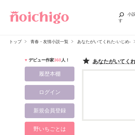
小
す
トップ
青春・友情小説一覧
あなたがいてくれた‐いじめ‐
デビュー作家
360
人！
あなたがいてくれ
履歴本棚
ログイン
新規会員登録
野いちごとは