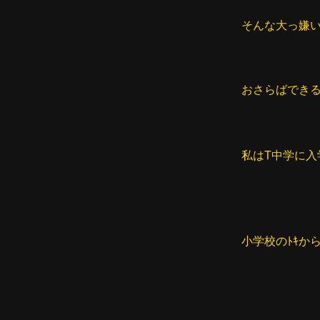
そんな大っ嫌
おさらばできる
私はT中学に入
小学校のﾄｷか