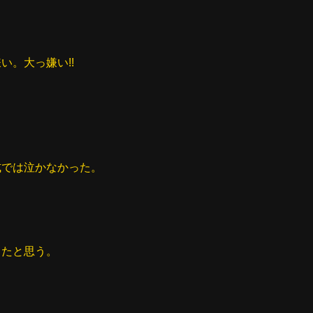
い。大っ嫌い!!
式では泣かなかった。
ったと思う。