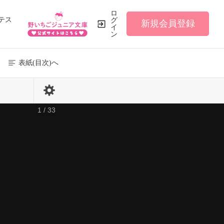
ロ
テス
グ
新規会員登録
イ
ン
表紙(目次)へ
1 / 33