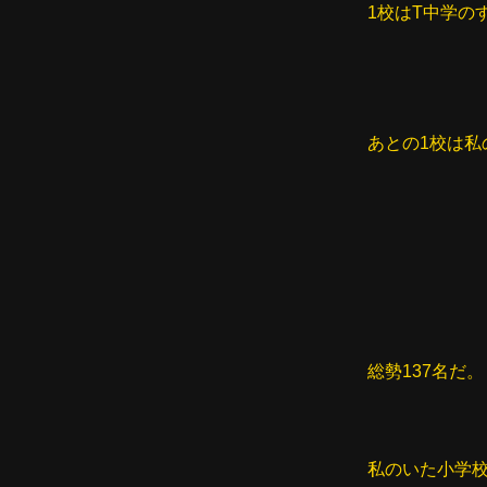
1校はT中学の
あとの1校は
総勢137名だ。
私のいた小学校