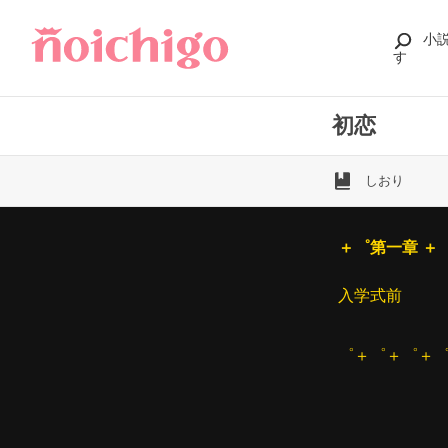
小
す
初恋
しおり
＋゜第一章 ＋
入学式前
゜＋゜＋゜＋