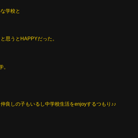
いな学校と
と思うとHAPPYだった。
学。
ら仲良しの子もいるし中学校生活をenjoyするつもり♪♪