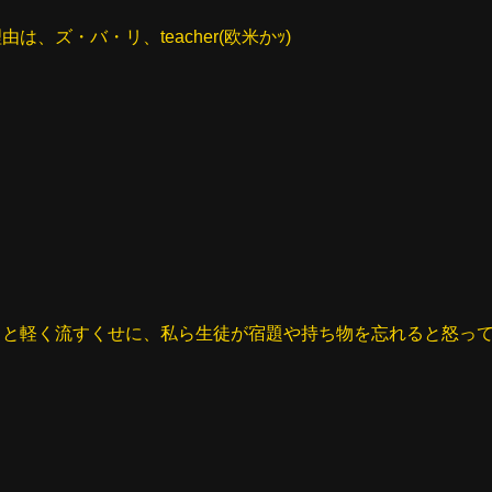
は、ズ・バ・リ、teacher(欧米かｯ)
ると軽く流すくせに、私ら生徒が宿題や持ち物を忘れると怒っ