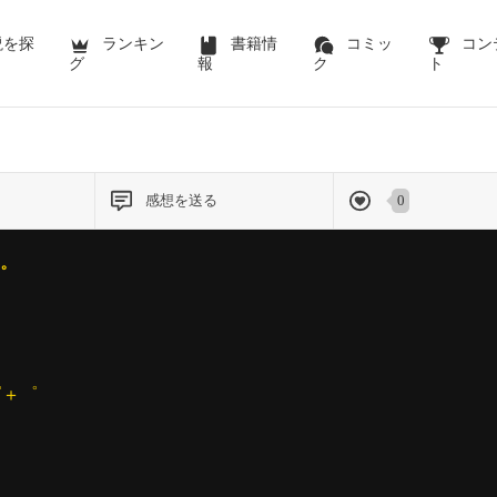
説を探
ランキン
書籍情
コミッ
コン
グ
報
ク
ト
感想を送る
0
゜
゜＋゜