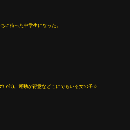
待ちに待った中学生になった。
ﾅﾔ ｱｲﾗ)。運動が得意などこにでもいる女の子☆