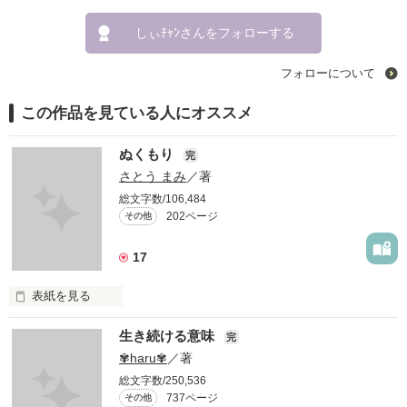
しぃﾁｬﾝさんをフォローする
フォローについて
この作品を見ている人にオススメ
ぬくもり
完
さとう まみ
／著
総文字数/106,484
202ページ
その他
17
表紙を見る
愛したいのに…

生き続ける意味
完
✾haru✾
／著
愛せない…

総文字数/250,536
737ページ
その他