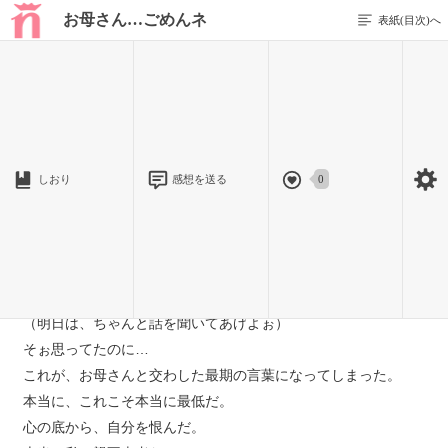
お母さん…ごめんネ
表紙(目次)へ
1 / 4
後悔
しおり
感想を送る
0
「そんなん知らないょ」
「何でそんなにいつも怒ってるの？」
「あぁ〜もぉ面倒臭いなぁ！！眠いし調子悪いからだょ！！」
よくある、小さな親子喧嘩。
（明日は、ちゃんと話を聞いてあげよぉ）
そぉ思ってたのに…
これが、お母さんと交わした最期の言葉になってしまった。
本当に、これこそ本当に最低だ。
心の底から、自分を恨んだ。