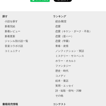
馴れ馴れしい態度。

探す
ランキング
あたしを理解してるような顔。

小説を探す
総合/殿堂
新着完結
恋愛
すべてがムカつくの。

新着レビュー
恋愛（キケン・ダーク・不良）
新着更新
恋愛（逆ハー）
     でも、ほんとうの生きる意味って

ジャンル別小説一覧
恋愛（学園）
『ねぇ。どうして、手術させたいの？』

音楽コラボ小説
青春・友情
コミュニティ
ノンフィクション・実話
「――君に治して欲しいんだ」

ミステリー・サスペンス
                いったい、なんなの？

ホラー・オカルト
『……何も分かってない』

ファンタジー
歴史・時代
コメディ
あんたみたいな医者、

絵本・童話
あたしは認めないから！

実用・エッセイ
詩・短歌・俳句・川柳
        ☆..........................................★  

って……思ってたのに。

その他
             友情と愛情でつつまれた

書籍発売情報
コンテスト