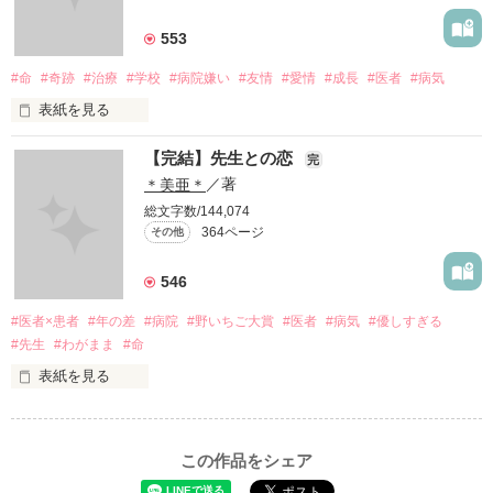
私には、あなたの母親になる資格はありますか？

553
あなたのママになる事はできますか？

#命
#奇跡
#治療
#学校
#病院嫌い
#友情
#愛情
#成長
#医者
#病気
表紙を見る
【完結】先生との恋
完
あなたの母親になりたい…

             頑張りたくなんかない...！ 

＊美亜＊
／著
総文字数/144,074
                 治療なんか辛いだけ

364ページ
その他
作品を読む
546
                               けど

#医者×患者
#年の差
#病院
#野いちご大賞
#医者
#病気
#優しすぎる
#先生
#わがまま
#命
                 みんなが支えてくれる

表紙を見る
                   みんなのためにも

この作品をシェア
「また抜け出すつもりですか？」

         あたしは、生きなきゃいけない。
