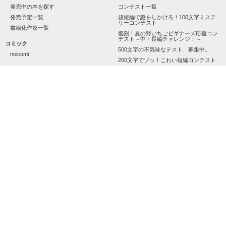
発売中の本を探す
コンテスト一覧
医者＆患者の物語。

                   奇跡の感動story 

発売予定一覧
超短編で謎をしかけろ！100文字ミステ
リーコンテスト
書籍化作家一覧
         ★.........................................☆ 

復刻！夏の野いちごビギナーズ応援コン
テスト～中・長編チャレンジ！～
コミック
2009,10,10〜12，13

500文字の不気味なテスト、募集中。
noicomi
            2016/ 8/19 ～2017/8/13

200文字でゾッ！こわい短編コンテスト
Special　Thanks.

メディア
この2人が最強‼ベストバディ短編コンテ
スト
映画化された作品情報
結城沙羅様・爽花様

         途中、間違えてしまうところも

スターツ出版小説投稿サイト合同企画
なみだうさぎ。様・葵翼様

「1話からの長編大賞」野いちご！会場
山田姫菜乃様・癒唖様

    あるかと思いますが、すみません！！

幸柚様・ひーやん。様

特集・オススメ
春が来ない少女☆未來様

｡･★愛姫★･｡様・まきんこ*様

特集バックナンバー
§☆emiri★§様・紅乙女様

オススメバックナンバー
ろーるけーき☆様・璃桜　刹那様

　感想、レビューたくさんお待ちしています！

Rilly。様

公式アプリ
とっても素敵な

          ぜひよろしくお願いします！

iOS版アプリ
レビューありがとうございましたﾟ+｡(*′∇｀)｡+ﾟ

Android版アプリ
公式アカウント
本棚インの方、読んでいただいた方、これから読まれる方、全
        　　 ♪**〜完結 〜**♪

ての方に感謝です(*´∀｀*)

X（Twitter）
YouTube
◇続編更新再開しました◇

LINE