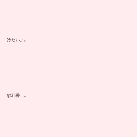
冷たいよ｡
紗耶香…｡