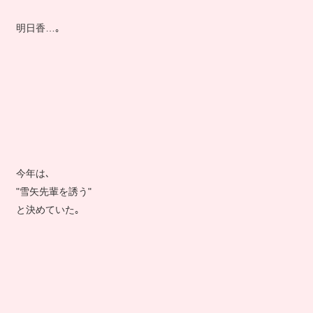
明日香…｡
今年は､
"雪矢先輩を誘う"
と決めていた｡