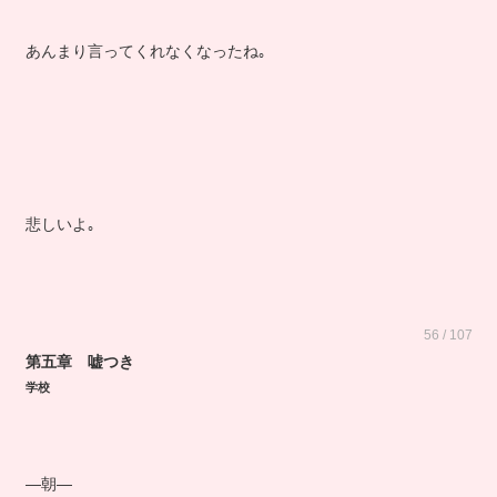
あんまり言ってくれなくなったね｡
悲しいよ｡
56 / 107
第五章 嘘つき
学校
―朝―