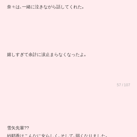
奈々は､一緒に泣きながら話してくれた｡
嬉しすぎて余計に涙止まらなくなったよ｡
57 / 107
雪矢先輩??
紗耶香はこんなに女らしく､そして､弱くなりました｡