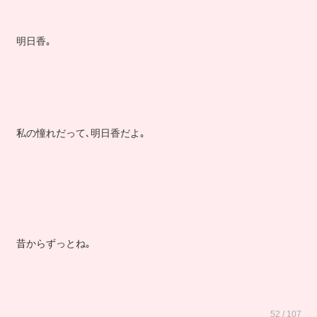
明日香｡
私の憧れだって､明日香だよ｡
昔からずっとね｡
52 / 107