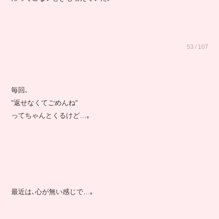
53 / 107
毎回､
"返せなくてごめんね"
ってちゃんとくるけど…｡
最近は､心が無い感じで…｡