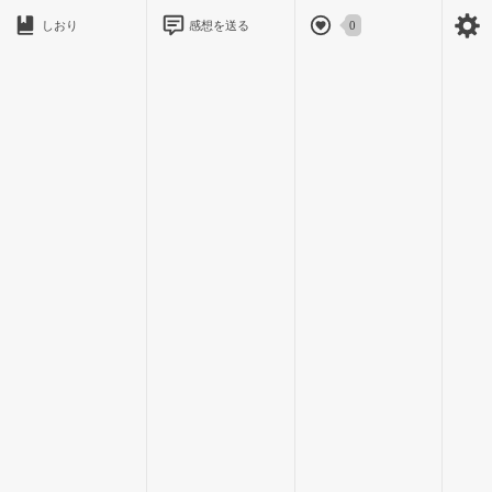
しおり
感想を送る
0
ずっと有る
この明日香からの最後のメール｡
―受信―
件名 ごめんね