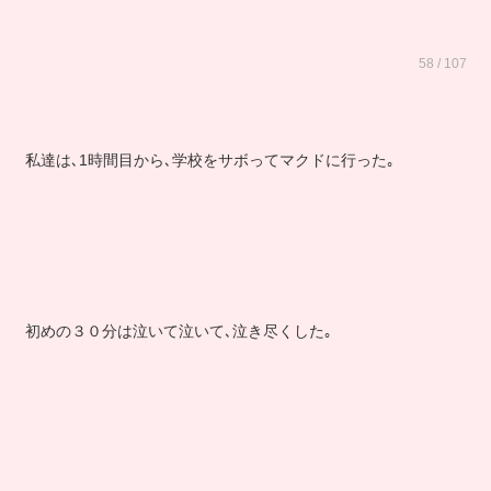
58 / 107
私達は､1時間目から､学校をサボってマクドに行った｡
初めの３０分は泣いて泣いて､泣き尽くした｡