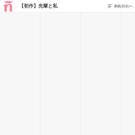
【初作】先輩と私
表紙(目次)へ
前のページを表示する
50 / 107
私ね??
明日香に出会えたこと､後悔したことなんてないよ｡