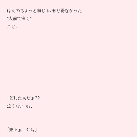
ほんのちょっと前じゃ､有り得なかった
"人前で泣く"
こと｡
｢どしたぁだぁ??
泣くなよぉ｡｣
｢奈々ぁ…ｸﾞｽ｡｣