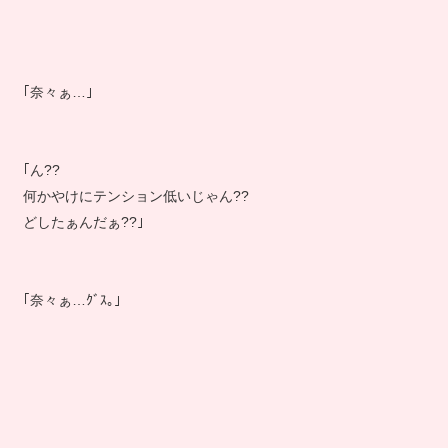
｢奈々ぁ…｣
｢ん??
何かやけにテンション低いじゃん??
どしたぁんだぁ??｣
｢奈々ぁ…ｸﾞｽ｡｣