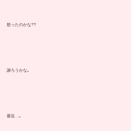
怒ったのかな??
謝ろうかな｡
最近…｡