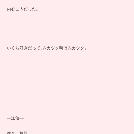
内心こうだった｡
いくら好きだって､ムカツク時はムカツク｡
―送信―
件名 無題