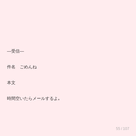
―受信―
件名 ごめんね
本文
時間空いたらメールするよ｡
55 / 107