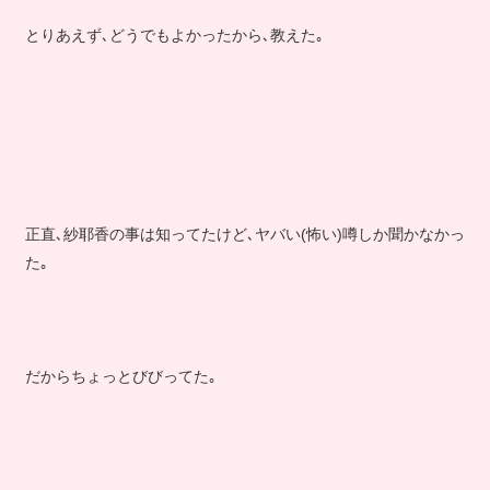
とりあえず､どうでもよかったから､教えた｡
正直､紗耶香の事は知ってたけど､ヤバい(怖い)噂しか聞かなかっ
た｡
だからちょっとびびってた｡