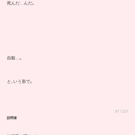
死んだ…んだ｡
自殺…｡
と､いう形で｡
97 / 107
訪問者