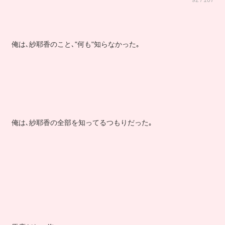
92 / 107
俺は､紗耶香のこと､"何も"知らなかった｡
俺は､紗耶香の全部を知ってるつもりだった｡