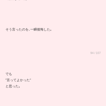
そう言ったのを､一瞬後悔した｡
94 / 107
でも
"言ってよかった"
と思った｡