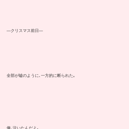
―クリスマス前日―
全部が嘘のように､一方的に断られた｡
俺､泣いたんだよ｡