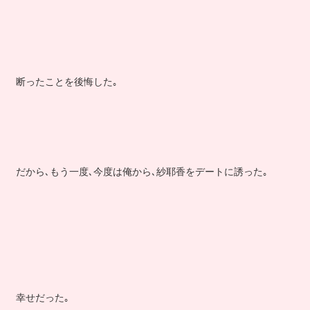
断ったことを後悔した｡
だから､もう一度､今度は俺から､紗耶香をデートに誘った｡
幸せだった｡