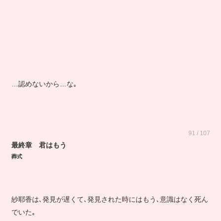
…認めないから…な｡
91 / 107
最終章 君はもう
葬式
紗耶香は､発見が遅くて､発見された時にはもう､意識はなく死ん
でいた｡