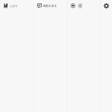
俺のそばに居てくれよ｡
しおり
感想を送る
0
なぁ…
紗耶香ぁ｡