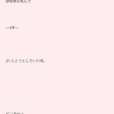
紗耶香が死んで
―1年―
が､たとうとしていた頃｡
ピンポーン…｡