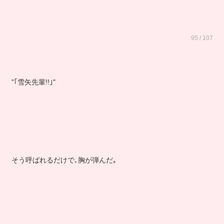
95 / 107
"｢雪矢先輩!!｣"
そう呼ばれるだけで､胸が弾んだ｡