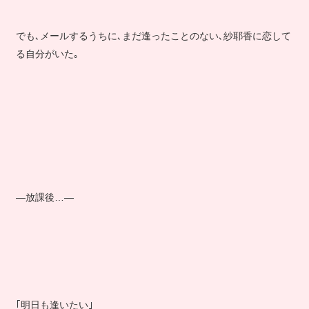
でも､メールするうちに､まだ逢ったことのない､紗耶香に恋して
る自分がいた｡
―放課後…―
｢明日も逢いたい｣