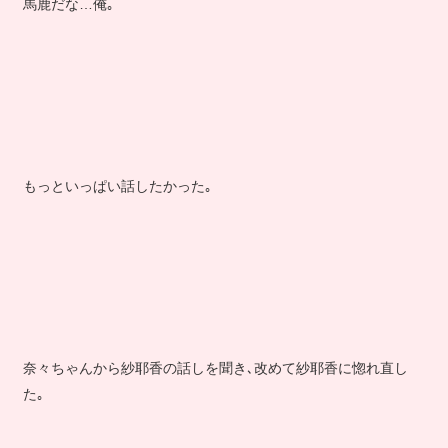
馬鹿だな…俺｡
もっといっぱい話したかった｡
奈々ちゃんから紗耶香の話しを聞き､改めて紗耶香に惚れ直し
た｡