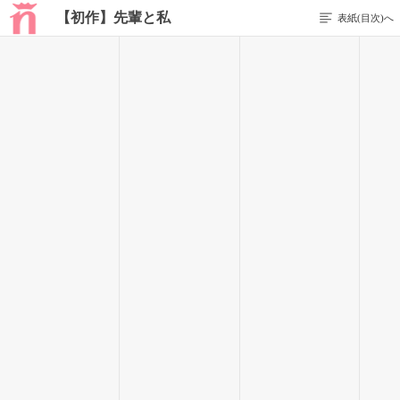
【初作】先輩と私
表紙(目次)へ
前のページを表示する
90 / 107
紗耶香｡