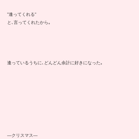
"逢ってくれる"
と､言ってくれたから｡
逢っているうちに､どんどん余計に好きになった｡
―クリスマス―