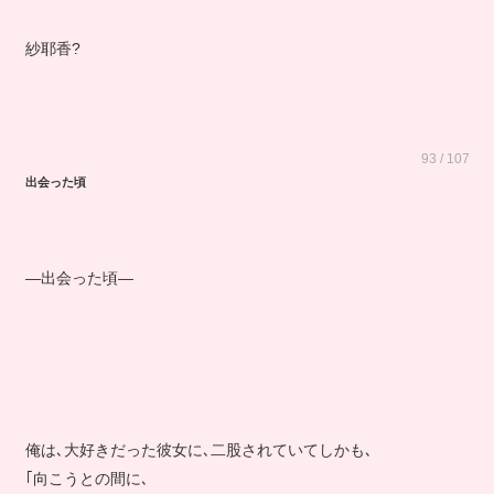
紗耶香?
93 / 107
出会った頃
―出会った頃―
俺は､大好きだった彼女に､二股されていてしかも､
｢向こうとの間に､