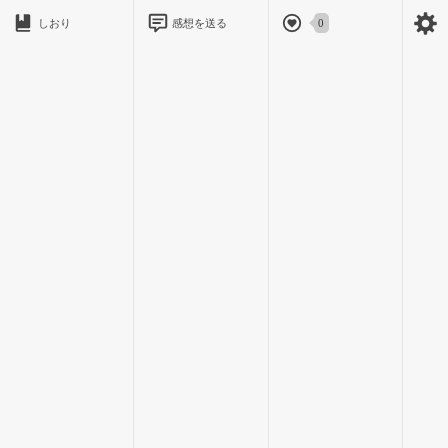
黒ずくめの男がそれを空から見下ろしながら、男の名をつぶや
しおり
感想を送る
0
いた。
それに気付くはずもなく、二人は幸せそうに口付ける。
「…ただいまお届致します。」
黒ずくめの男は、そのまま闇にとけていった。
2 / 18
†俺の幸せ
俺と香織は、今日で付き合い始めて1年になる。
――幸せだ。
香織は優しいし、器量よしだ。
俺だって、記念日は忘れないし、誕生日だって0時ぴったりに電
話した。