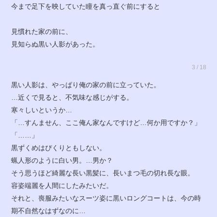
今まで足下を映していた瞳を真っ直ぐ前にすると
見慣れた家の前に、
見知らぬ黒い人影があった。
3 / 18
黒い人影は、やっぱり俺の家の前に立っていた。
…近くで見ると、不気味な感じがする。
寒々しいというか…
「…すんません、ここ俺ん家なんですけど…何か用ですか？」
「……」
黒ずくめはぴくりともしない。
蝋人形のように白い男。…男か？
そう思うほど綺麗な長い黒髪に、長いまつ毛の切れ長な眼。
容姿端麗を人間にしたみたいだ。
それと、喪服みたいなスーツ姿に黒いロングコートは、今の時
期不自然なはずなのに…