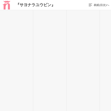
『サヨナラユウビン』
表紙(目次)へ
1 / 18
§泡沫のコイビト
星の煌めく月の下。
小さな公園のベンチに二人の男女。
「俺らはずっと一緒だよ…香織」
「悠也…嬉しい…」
二人はささやき合って、どちらからでもなく抱き合った。
「…朝井悠也」