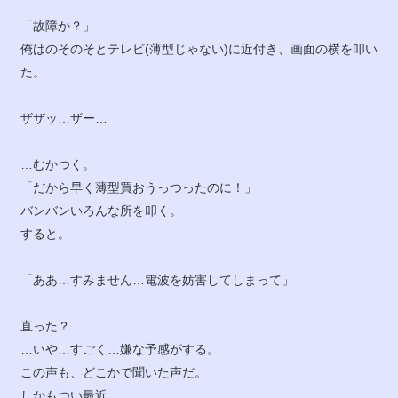
「故障か？」
俺はのそのそとテレビ(薄型じゃない)に近付き、画面の横を叩い
た。
ザザッ…ザー…
…むかつく。
「だから早く薄型買おうっつったのに！」
バンバンいろんな所を叩く。
すると。
「ああ…すみません…電波を妨害してしまって」
直った？
…いや…すごく…嫌な予感がする。
この声も、どこかで聞いた声だ。
しかもつい最近。