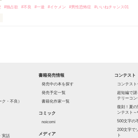
いのに澪にはわんこ男子になる

愛
#独占欲
#不良
#一途
#イケメン
#男性恐怖症
#いいねチャンス01
Hikaru

.｡.:. *:ﾟ✨.ﾟ･*..☆.｡.:*✨

てライバルも登場！？

れしたんだよ……悪いかよ」

光先輩は渡しませんから。」

ライバルの登場で大きく動き出す──。

書籍発売情報
コンテスト
て隣の席になったのは────

発売中の本を探す
コンテスト
発売予定一覧
超短編で謎
テリーコン
ーク・不良）
書籍化作家一覧
い髪色

復刻！夏の
ンテスト～
コミック
のピアス

500文字
noicomi
んて見せたことがなくてぶっきらぼう

200文字
メディア
ト
・実話