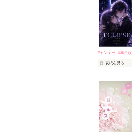
モテる人を好き
だから私は、中
もう会うことは
高校生になって
他の女の子には
私にだけ昔と変
#ヤンキー
#暴走族
表紙を見る
「澪ちゃん。」

表紙画像はAIで
それは止まって
✨.ﾟ･*..☆.｡.:*✨.☆
人見知りだけど
冴木澪-SaekiMio
×
