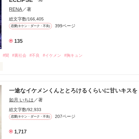
になるのが怖かった。

RENA
／著
学時代に大好きだった彼を自分から振った。

総文字数/166,405
ないと思っていたのに、

399ページ
恋愛(キケン・ダーク・不良)
再会した彼は、隣の学校で”王子様”と呼ばれる人気者になっていた。

135
冷たいのに

わらない笑顔を向けてくる。

#闇
#裏社会
#不良
#イケメン
#胸キュン
す
いた恋が再び動き始める合図──。

一途なイケメンくんととろけるくらいに甘いキス
作品を読む
.｡.:. *:ﾟ✨.ﾟ･*..☆.｡.:*✨

如月 いちは
／著
総文字数/92,933
優しい無自覚だけどモテる

207ページ


恋愛(キケン・ダーク・不良)
1,717