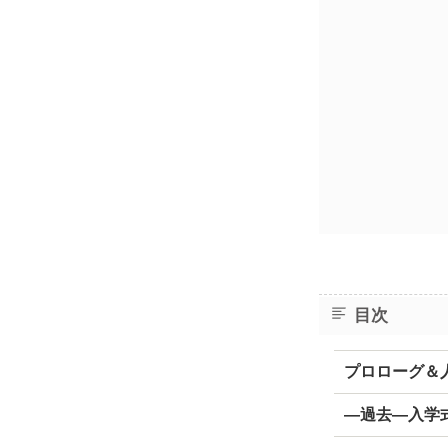
目次
プロローグ＆
―過去―入学