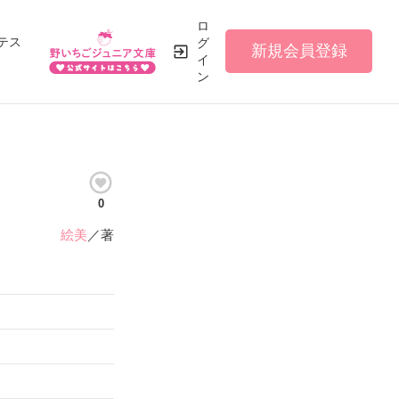
ロ
テス
グ
新規会員登録
イ
ン
0
絵美
／著