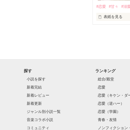
基本女子に冷た
#恋愛
#甘々
#溺
篠宮光-Shinomiya
表紙を見る
✨.ﾟ･*..☆.｡.:*✨.☆
そして光を巡っ
「瑠莉に一目惚
「貴方なんかに
再会した恋は、
探す
ランキング
クラス替えをし
小説を探す
総合/殿堂
新着完結
恋愛
新着レビュー
恋愛（キケン・ダ
金髪に近い明る
新着更新
恋愛（逆ハー）
片耳には琥珀色
ジャンル別小説一覧
恋愛（学園）
音楽コラボ小説
青春・友情
ほとんど笑顔な
コミュニティ
ノンフィクション