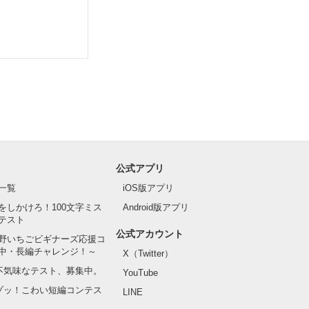
公式アプリ
一覧
iOS版アプリ
をしかけろ！100文字ミス
Android版アプリ
テスト
公式アカウント
野いちごビギナーズ応援コ
中・長編チャレンジ！～
X（Twitter）
の不気味なテスト、募集中。
YouTube
でゾッ！こわい短編コンテス
LINE