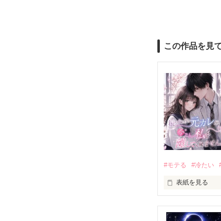
この作品を見
#モテる
#冷たい
表紙を見る
「好きだったか