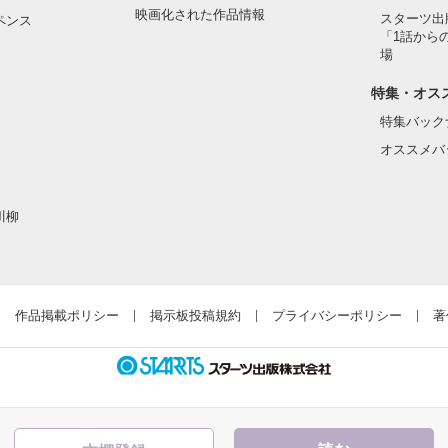
映画化された作品情報
スターツ出
ペンス
「1話から
た目のせいで学校中のみんなから

場
れている天地くんだった。

作品を読む
特集・オス
特集バック
オススメバ
はいけない人だと思っていたのに

川柳
ら連絡して。すぐ助けに行く」

違って、私にはすごく優しい

作品掲載ポリシー
掲示板投稿規約
プライバシーポリシー
著
とってヒーローのような人だった。
