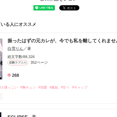
ている人にオススメ
振ったはずの元カレが、今でも私を離してくれま
白雪りん
／著
総文字数/88,326
352ページ
恋愛(ラブコメ)
268
#人懐っこい
#胸キュン
#溺愛
#嫉妬
#甘々
#ギャップ
ら、別れを選んだ。」

ECLIPSE
完