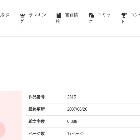
説を探
ランキン
書籍情
コミッ
コン
グ
報
ク
ト
作品番号
2315
最終更新
2007/06/26
総文字数
6,389
ページ数
17ページ