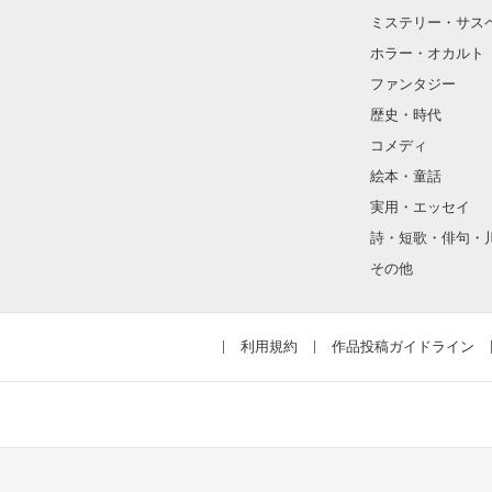
ミステリー・サス
そんな性格と見
ホラー・オカルト
“不良”と避けら
ファンタジー
歴史・時代
コメディ
怖くて近づいて
絵本・童話
実用・エッセイ
詩・短歌・俳句・
「なんかあった
その他
噂や見た目とは
利用規約
作品投稿ガイドライン
天地くんは私に