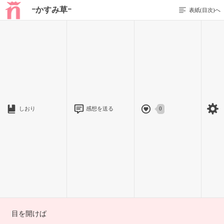
ｰかすみ草ｰ
表紙(目次)へ
1 / 5
プロローグ
しおり
感想を送る
0
目を閉じれば
瞼の裏にはｷﾐがいて
目を開けば