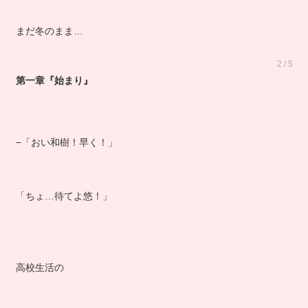
まだ冬のまま…
2 / 5
第一章『始まり』
−「おい和樹！早く！」
「ちょ…待てよ悠！」
高校生活の