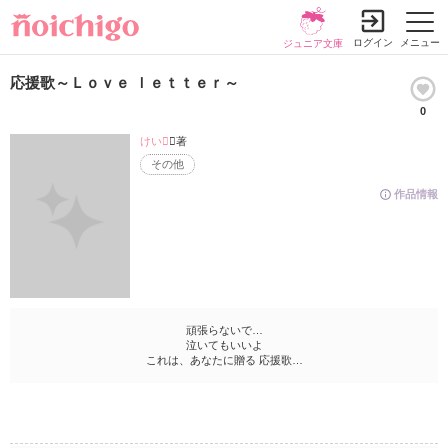
ログイン
メニュー
ジュニア文庫
応援歌～Ｌｏｖｅ ｌｅｔｔｅｒ～
0
けい
／著
その他
作品情報
頑張らないで…
泣いてもいいよ
これは、あなたに贈る 応援歌…