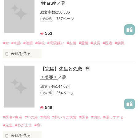
✾haru✾
／著
愛せない…

総文字数/250,536
737ページ
その他
私には、あなたの母親になる資格はありますか？

553
#命
#奇跡
#治療
#学校
#病院嫌い
#友情
#愛情
#成長
#医者
#病気
表紙を見る
あなたのママになる事はできますか？

【完結】先生との恋
完
             頑張りたくなんかない...！ 

＊美亜＊
／著
総文字数/144,074
あなたの母親になりたい…

364ページ
その他
                 治療なんか辛いだけ

546
#医者×患者
#年の差
#病院
#野いちご大賞
#医者
#病気
#優しすぎる
作品を読む
#先生
#わがまま
#命
                               けど

表紙を見る