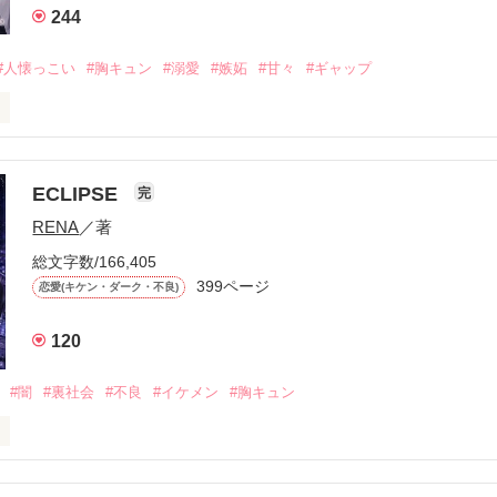
244
#人懐っこい
#胸キュン
#溺愛
#嫉妬
#甘々
#ギャップ
ら、別れを選んだ。」

ECLIPSE
完
になるのが怖かった。

RENA
／著
学時代に大好きだった彼を自分から振った。

総文字数/166,405
ないと思っていたのに、

399ページ
恋愛(キケン・ダーク・不良)
再会した彼は、隣の学校で”王子様”と呼ばれる人気者になっていた。

120
冷たいのに

わらない笑顔を向けてくる。

#闇
#裏社会
#不良
#イケメン
#胸キュン
す
いた恋が再び動き始める合図──。
