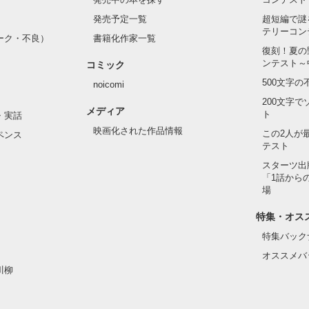
発売予定一覧
超短編で謎
テリーコン
ーク・不良）
書籍化作家一覧
い髪色

復刻！夏の
ンテスト～
コミック
のピアス

500文字
noicomi
んて見せたことがなくてぶっきらぼう

200文字
メディア
ト
・実話
映画化された作品情報
この2人が
ペンス
テスト
た目のせいで学校中のみんなから

れている天地くんだった。

スターツ出
作品を読む
「1話から
場
特集・オス
はいけない人だと思っていたのに

特集バック
オススメバ
川柳
ら連絡して。すぐ助けに行く」
