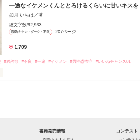
一途なイケメンくんととろけるくらいに甘いキス
作品を読む
.｡.:. *:ﾟ✨.ﾟ･*..☆.｡.:*✨

如月 いちは
／著
総文字数/92,933
優しい無自覚だけどモテる

207ページ


恋愛(キケン・ダーク・不良)
1,709
いのに澪にはわんこ男子になる

愛
#独占欲
#不良
#一途
#イケメン
#男性恐怖症
#いいねチャンス01
Hikaru

.｡.:. *:ﾟ✨.ﾟ･*..☆.｡.:*✨

てライバルも登場！？

れしたんだよ……悪いかよ」

光先輩は渡しませんから。」

ライバルの登場で大きく動き出す──。

書籍発売情報
コンテスト
て隣の席になったのは────

発売中の本を探す
コンテスト