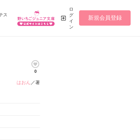
ロ
テス
グ
新規会員登録
イ
ン
0
はおん
／著