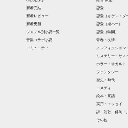
新着完結
恋愛
新着レビュー
恋愛（キケン・ダ
金髪に近い明る
新着更新
恋愛（逆ハー）
片耳には琥珀色
ジャンル別小説一覧
恋愛（学園）
音楽コラボ小説
青春・友情
ほとんど笑顔な
コミュニティ
ノンフィクション
ミステリー・サス
そんな性格と見
ホラー・オカルト
“不良”と避けら
ファンタジー
歴史・時代
コメディ
怖くて近づいて
絵本・童話
実用・エッセイ
詩・短歌・俳句・
「なんかあった
その他