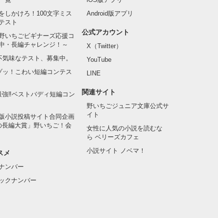
をしかけろ！100文字ミス
Android版アプリ
テスト
公式アカウント
野いちごビギナーズ応援コ
中・長編チャレンジ！～
X（Twitter）
の不気味なテスト、募集中。
YouTube
でゾッ！こわい短編コンテス
LINE
関連サイト
最強‼ベストバディ短編コン
野いちごジュニア文庫公式サ
イト
版小説投稿サイト合同企画
の長編大賞」野いちご！会
女性に人気の小説を読むな
ら ベリーズカフェ
小説サイト ノベマ！
スメ
ナンバー
ックナンバー