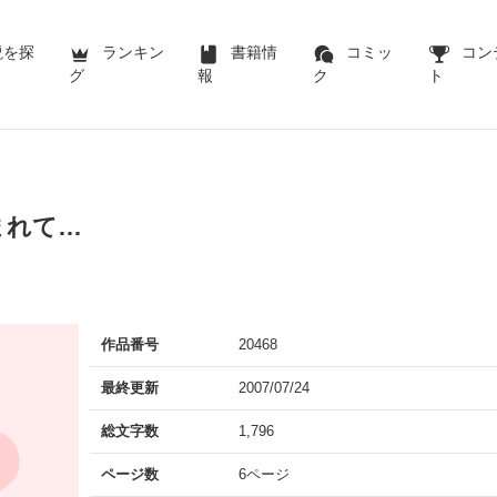
説を探
ランキン
書籍情
コミッ
コン
グ
報
ク
ト
まれて…
作品番号
20468
最終更新
2007/07/24
総文字数
1,796
ページ数
6ページ