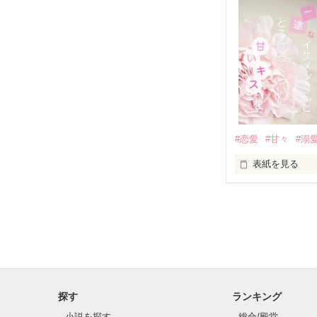
✨.ﾟ･*..☆.｡.:*✨.☆
人見知りだけど
冴木澪-SaekiMio
×

基本女子に冷た
#恋愛
#甘々
#溺
篠宮光-Shinomiya
表紙を見る
✨.ﾟ･*..☆.｡.:*✨.☆
そして光を巡っ
「瑠莉に一目惚
「貴方なんかに
再会した恋は、
探す
ランキング
クラス替えをし
小説を探す
総合/殿堂