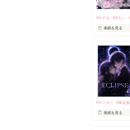
#モテる
#冷たい
表紙を見る
「好きだったか
モテる人を好き
だから私は、中
もう会うことは
高校生になって
他の女の子には
私にだけ昔と変
#ヤンキー
#暴走族
表紙を見る
「澪ちゃん。」

表紙画像はAIで
それは止まって