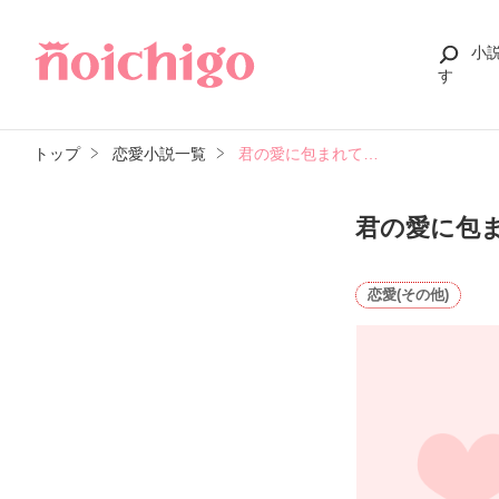
小
す
トップ
恋愛小説一覧
君の愛に包まれて…
君の愛に包
恋愛(その他)