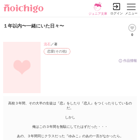
ログイン
メニュー
ジュニア文庫
１年以内〜一緒にいた日々〜
0
流石
／著
恋愛(その他)
作品情報
高校３年間、その大半の生徒は『恋』をしたり『恋人』をつくったりしているの
だ。
しかし
俺はこの３年間を無駄にしてたはずだった・・・
あの、３年間同じクラスだった『ゆみこ』のあの一言がなかったら。