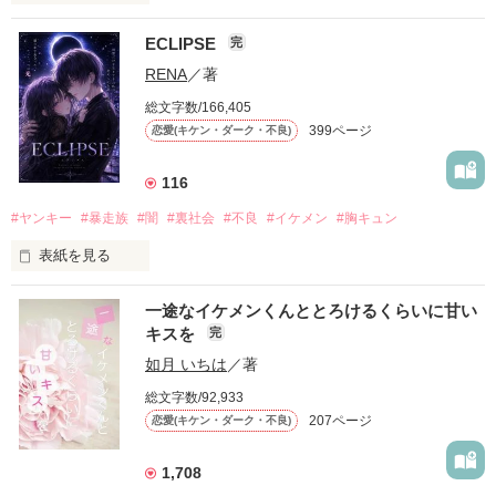
ECLIPSE
完
「好きだったから、別れを選んだ。」

RENA
／著
モテる人を好きになるのが怖かった。

総文字数/166,405
だから私は、中学時代に大好きだった彼を自分から振った。

399ページ
恋愛(キケン・ダーク・不良)
もう会うことはないと思っていたのに、

高校生になって再会した彼は、隣の学校で”王子様”と呼ばれる
116
人気者になっていた。

#ヤンキー
#暴走族
#闇
#裏社会
#不良
#イケメン
#胸キュン
表紙を見る
他の女の子には冷たいのに

私にだけ昔と変わらない笑顔を向けてくる。

表紙画像はAIです
一途なイケメンくんととろけるくらいに甘い
キスを
完
「澪ちゃん。」

如月 いちは
／著
作品を読む
それは止まっていた恋が再び動き始める合図──。

総文字数/92,933
207ページ
恋愛(キケン・ダーク・不良)
✨.ﾟ･*..☆.｡.:*✨.☆.｡.:. *:ﾟ✨.ﾟ･*..☆.｡.:*✨

1,708
人見知りだけど優しい無自覚だけどモテる
