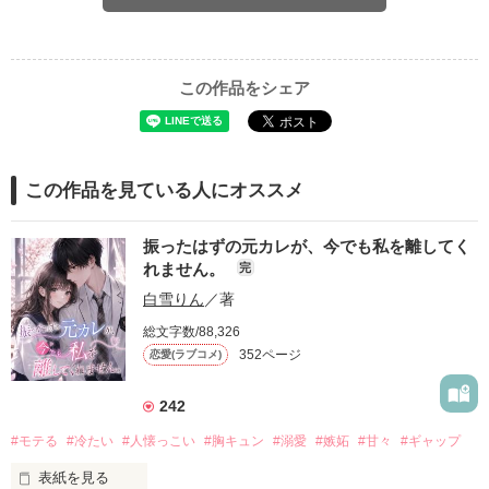
この作品をシェア
この作品を見ている人にオススメ
振ったはずの元カレが、今でも私を離してく
れません。
完
白雪りん
／著
総文字数/88,326
352ページ
恋愛(ラブコメ)
242
#モテる
#冷たい
#人懐っこい
#胸キュン
#溺愛
#嫉妬
#甘々
#ギャップ
表紙を見る