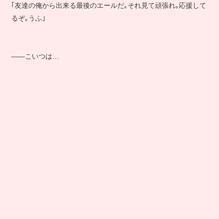
｢友達の俺から出来る最後のエールだ｡それ見て頑張れ｡応援して
るぞ｡うふ｣
――こいつは…