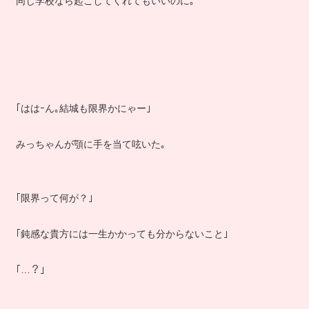
同じ学校なら起こしてくれてもいいのに｡
｢ははｰん｡結城も限界かにゃー｣
みっちゃんが顎に手を当て呟いた｡
｢限界って何が？｣
｢鈍感な貴方には一生かかっても分からないこと｣
｢…？｣