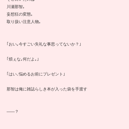
川瀬那智｡
妄想狂の変態｡
取り扱い注意人物｡
｢おい｡今すごい失礼な事思ってないか？｣
｢煩ぇな｡何だよ｡｣
｢はい､悩めるお前にプレゼント｣
那智は俺に雑誌らしき本が入った袋を手渡す
――？