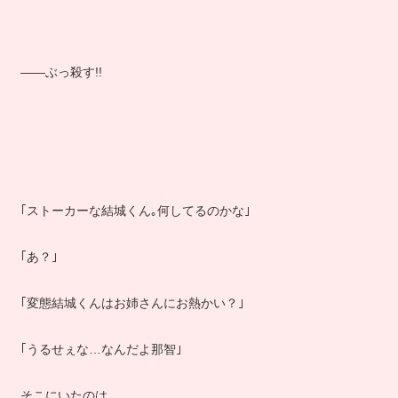
――ぶっ殺す!!
｢ストーカーな結城くん｡何してるのかな｣
｢あ？｣
｢変態結城くんはお姉さんにお熱かい？｣
｢うるせぇな…なんだよ那智｣
そこにいたのは