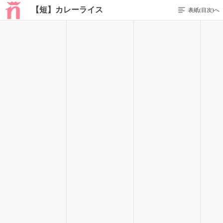
【短】カレーライス
表紙(目次)へ
1 / 17
カレーライス
安西輝星
こんにちわ｡
私の名前は
安西 輝星｡
(ｱﾝｻﾞｲｷﾗﾗ)
輝く星と書いて"キララ"と読みます｡
高校２年生です｡