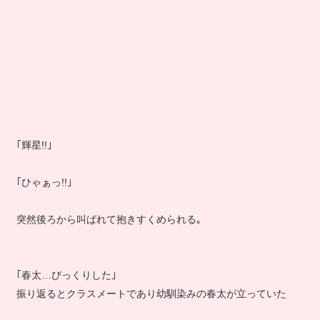
｢輝星!!｣
｢ひゃぁっ!!｣
突然後ろから叫ばれて抱きすくめられる｡
｢春太…びっくりした｣
振り返るとクラスメートであり幼馴染みの春太が立っていた