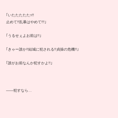
｢いたたたたたｯ!!
止めて!!乱暴はやめて!!!｣
｢うるせぇよお前は!!｣
｢きゃー誰か!!結城に犯される!!貞操の危機!!｣
｢誰がお前なんか犯すかよ!!｣
――犯すなら…