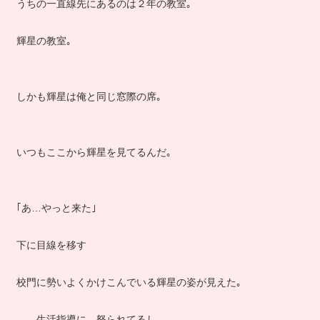
うちの一直線先にあるのは２年の教室｡
輝星の教室｡
しかも輝星は俺と同じ窓際の席｡
いつもここから輝星を見てるんだ｡
｢あ…やっと来た｣
下に目線を移す
校門に勢いよくかけこんでいる輝星の姿が見えた｡
――生活指導に…怒られてるし