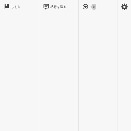
しおり
感想を送る
0
私には３年前から母の再婚で出来た義理の弟がいます｡
３年前は中学生で変声期も向かえてなかった可愛い弟｡
でも今では私の頭３つ分以上ある弟｡
最近ちょっぴし怖いです｡