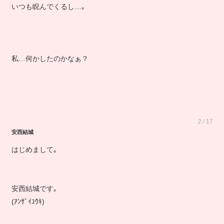
いつも睨んでくるし…｡
私…何かしたのかなぁ？
2 / 17
安西結城
はじめまして｡
安西結城です｡
(ｱﾝｻﾞｲﾕｳｷ)