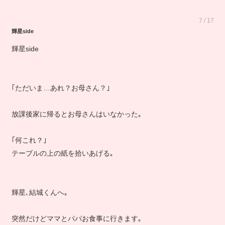
7 / 17
輝星side
輝星side
｢ただいま…あれ？お母さん？｣
放課後家に帰るとお母さんはいなかった｡
｢何これ？｣
テーブルの上の紙を拾いあげる｡
輝星､結城くんへ｡
突然だけどママとパパお食事に行きます｡