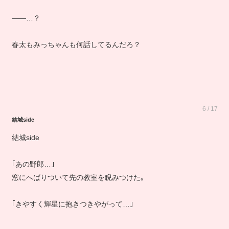
――…？
春太もみっちゃんも何話してるんだろ？
6 / 17
結城side
結城side
｢あの野郎…｣
窓にへばりついて先の教室を睨みつけた｡
｢きやすく輝星に抱きつきやがって…｣