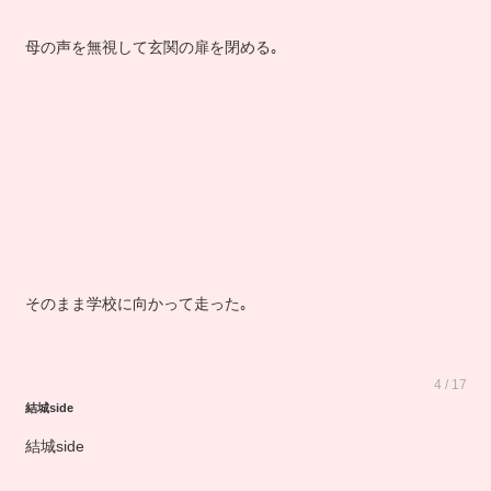
母の声を無視して玄関の扉を閉める｡
そのまま学校に向かって走った｡
4 / 17
結城side
結城side