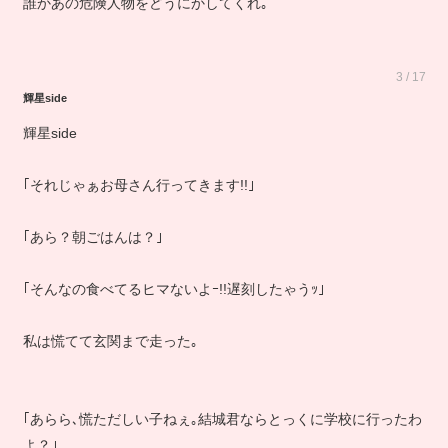
誰かあの危険人物をどうにかしてくれ｡
3 / 17
輝星side
輝星side
｢それじゃぁお母さん行ってきます!!｣
｢あら？朝ごはんは？｣
｢そんなの食べてるヒマないよｰ!!遅刻したゃうｯ｣
私は慌てて玄関まで走った｡
｢あらら､慌ただしい子ねぇ｡結城君ならとっくに学校に行ったわ
よ？｣