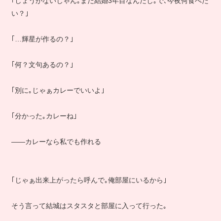
｢しょうがないじゃん｡まだ結婚3年目なんだし｡で､今夜何食べた
い？｣
｢…輝星が作るの？｣
｢何？文句あるの？｣
｢別に｡じゃぁカレーでいいよ｣
｢分かった｡カレーね｣
――カレーなら私でも作れる
｢じゃぁ出来上がったら呼んで｡俺部屋にいるから｣
そう言って結城はスタスタと部屋に入って行った｡