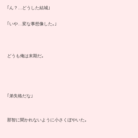
｢ん？…どうした結城｣
｢いや…変な事想像した｡｣
どうも俺は末期だ｡
｢弟失格だな｣
那智に聞かれないように小さくぼやいた｡