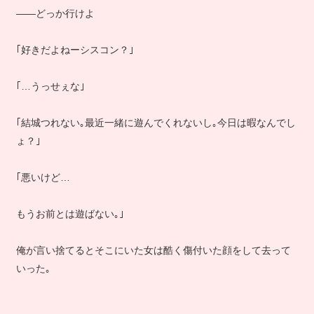
――どっか行けよ
｢好きだよねーシスコン？｣
｢…うっせぇな｣
｢結城つれない｡最近一緒に遊んでくれないし｡今日は暇なんでし
ょ？｣
｢悪いけど…
もうお前とは遊ばない｡｣
俺が言い捨てるとそこにいた女は酷く傷付いた顔をして去って
いった｡