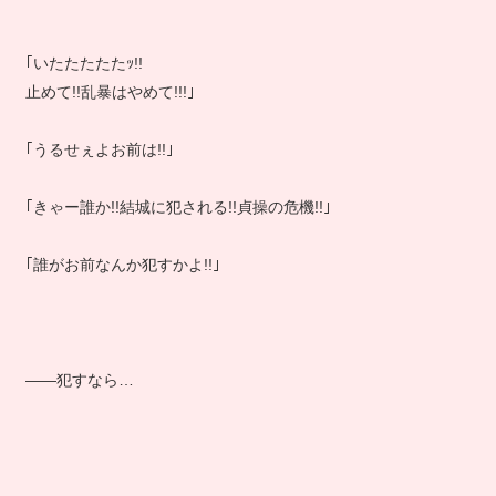
｢いたたたたたｯ!!
止めて!!乱暴はやめて!!!｣
｢うるせぇよお前は!!｣
｢きゃー誰か!!結城に犯される!!貞操の危機!!｣
｢誰がお前なんか犯すかよ!!｣
――犯すなら…