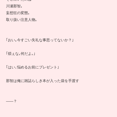
川瀬那智｡
妄想狂の変態｡
取り扱い注意人物｡
｢おい｡今すごい失礼な事思ってないか？｣
｢煩ぇな｡何だよ｡｣
｢はい､悩めるお前にプレゼント｣
那智は俺に雑誌らしき本が入った袋を手渡す
――？