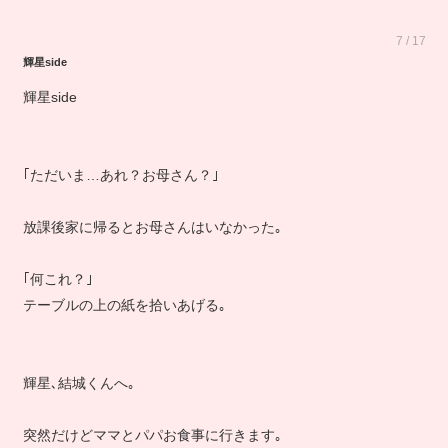
7 / 17
輝星side
輝星side
｢ただいま…あれ？お母さん？｣
放課後家に帰るとお母さんはいなかった｡
｢何これ？｣
テーブルの上の紙を拾いあげる｡
輝星､結城くんへ｡
突然だけどママとパパお食事に行きます｡