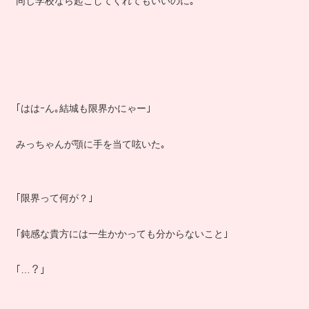
同じ学校なら起こしてくれてもいいのに｡
｢ははｰん｡結城も限界かにゃー｣
みっちゃんが顎に手を当て呟いた｡
｢限界って何が？｣
｢鈍感な貴方には一生かかっても分からないこと｣
｢…？｣