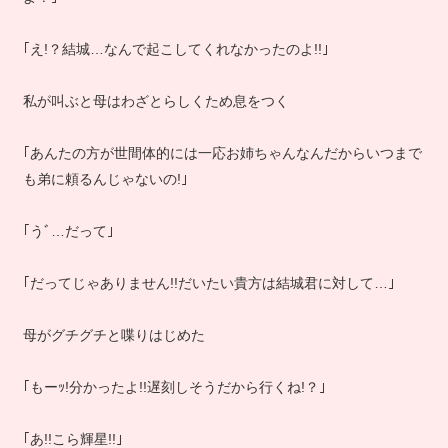
｢え!？結城…なんで起こしてくれなかったのよ!!｣
私が叫ぶと母はわざとらしくため息をつく
｢あんたの方が世間体的には一応お姉ちゃんなんだからいつまで
も弟に頼るんじゃないの!｣
｢うﾞ…だって｣
｢だってじゃありません!!だいたい貴方は結城君に対して…｣
母がグチグチと喋りはじめた
｢もーｯ!分かったよ!!遅刻しそうだから行くね!？｣
｢あ!!こら輝星!!｣