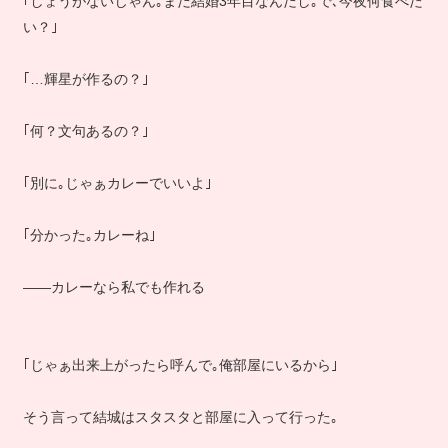
｢しょうがないじゃん｡まだ結婚3年目なんだし｡で､今夜何食べた
い？｣
｢…輝星が作るの？｣
｢何？文句あるの？｣
｢別に｡じゃぁカレーでいいよ｣
｢分かった｡カレーね｣
――カレーなら私でも作れる
｢じゃぁ出来上がったら呼んで｡俺部屋にいるから｣
そう言って結城はスタスタと部屋に入って行った｡