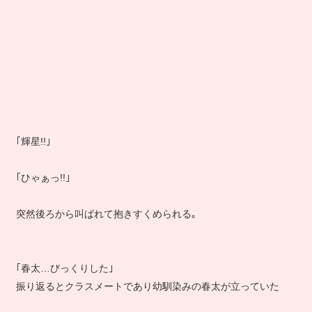
｢輝星!!｣
｢ひゃぁっ!!｣
突然後ろから叫ばれて抱きすくめられる｡
｢春太…びっくりした｣
振り返るとクラスメートであり幼馴染みの春太が立っていた