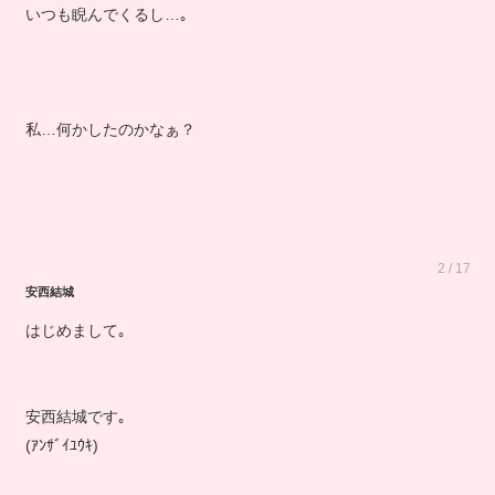
いつも睨んでくるし…｡
私…何かしたのかなぁ？
2 / 17
安西結城
はじめまして｡
安西結城です｡
(ｱﾝｻﾞｲﾕｳｷ)