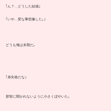
｢ん？…どうした結城｣
｢いや…変な事想像した｡｣
どうも俺は末期だ｡
｢弟失格だな｣
那智に聞かれないように小さくぼやいた｡