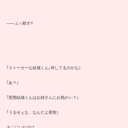
――ぶっ殺す!!
｢ストーカーな結城くん｡何してるのかな｣
｢あ？｣
｢変態結城くんはお姉さんにお熱かい？｣
｢うるせぇな…なんだよ那智｣
そこにいたのは