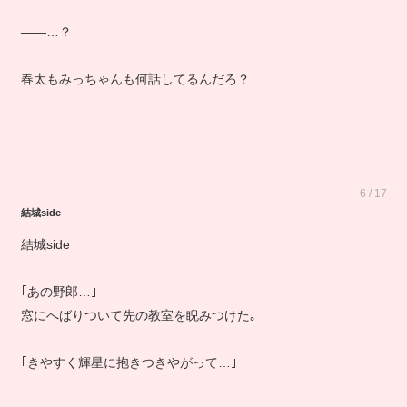
――…？
春太もみっちゃんも何話してるんだろ？
6 / 17
結城side
結城side
｢あの野郎…｣
窓にへばりついて先の教室を睨みつけた｡
｢きやすく輝星に抱きつきやがって…｣