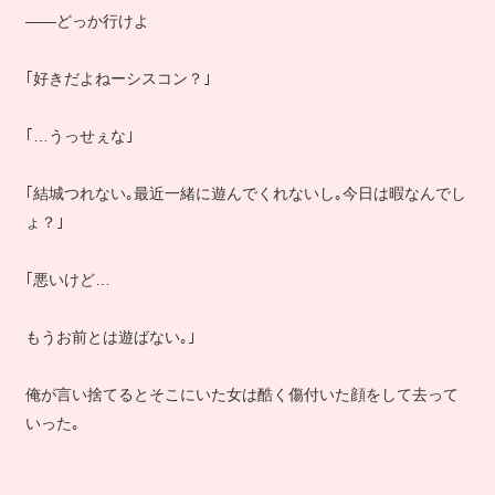
――どっか行けよ
｢好きだよねーシスコン？｣
｢…うっせぇな｣
｢結城つれない｡最近一緒に遊んでくれないし｡今日は暇なんでし
ょ？｣
｢悪いけど…
もうお前とは遊ばない｡｣
俺が言い捨てるとそこにいた女は酷く傷付いた顔をして去って
いった｡