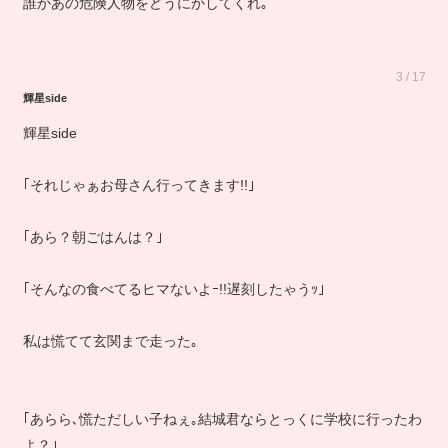
誰かあの危険人物をどうにかしてくれ｡
3 / 17
輝星side
輝星side
｢それじゃぁお母さん行ってきます!!｣
｢あら？朝ごはんは？｣
｢そんなの食べてるヒマないよｰ!!遅刻したゃうｯ｣
私は慌てて玄関まで走った｡
｢あらら､慌ただしい子ねぇ｡結城君ならとっくに学校に行ったわ
よ？｣