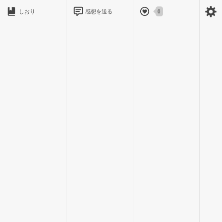
しおり
感想を送る
0
私には３年前から母の再婚で出来た義理の弟がいます｡
３年前は中学生で変声期も向かえてなかった可愛い弟｡
でも今では私の頭３つ分以上ある弟｡
最近ちょっぴし怖いです｡