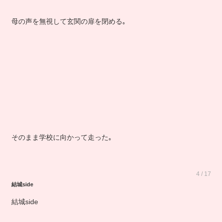
母の声を無視して玄関の扉を閉める｡
そのまま学校に向かって走った｡
4 / 17
結城side
結城side