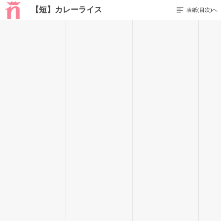
【短】カレーライス
表紙(目次)へ
1 / 17
カレーライス
安西輝星
こんにちわ｡
私の名前は
安西 輝星｡
(ｱﾝｻﾞｲｷﾗﾗ)
輝く星と書いて"キララ"と読みます｡
高校２年生です｡