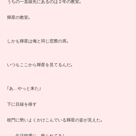
うちの一直線先にあるのは２年の教室｡
輝星の教室｡
しかも輝星は俺と同じ窓際の席｡
いつもここから輝星を見てるんだ｡
｢あ…やっと来た｣
下に目線を移す
校門に勢いよくかけこんでいる輝星の姿が見えた｡
――生活指導に…怒られてるし