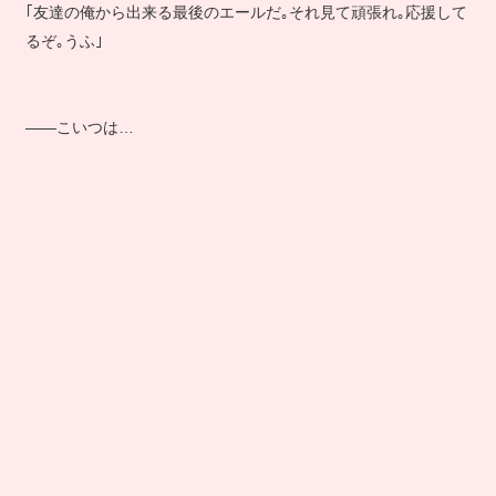
｢友達の俺から出来る最後のエールだ｡それ見て頑張れ｡応援して
るぞ｡うふ｣
――こいつは…