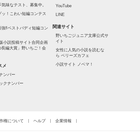
の不気味なテスト、募集中。
YouTube
でゾッ！こわい短編コンテス
LINE
関連サイト
最強‼ベストバディ短編コン
野いちごジュニア文庫公式サ
イト
版小説投稿サイト合同企画
の長編大賞」野いちご！会
女性に人気の小説を読むな
ら ベリーズカフェ
小説サイト ノベマ！
スメ
ナンバー
ックナンバー
作権について
ヘルプ
企業情報