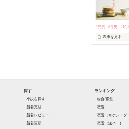
♔ コメディ1位 
(2018.9.8)

「ねぇ、藤く〜
#兄貴
#長男
#1
かんたん感想も
表紙を見る
これからもよろし
「……」

ファションデザ
久遠 翔輝（クド
「ねぇねぇ〜、
探す
ランキング
小説を探す
総合/殿堂
「っうるさい！
新着完結
恋愛
ある日突然……。
新着レビュー
恋愛（キケン・ダ
新着更新
恋愛（逆ハー）