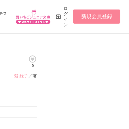
ロ
テス
グ
新規会員登録
イ
ン
0
紫 緑子
／著