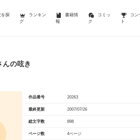
説を探
ランキン
書籍情
コミッ
コン
グ
報
ク
ト
さんの呟き
作品番号
20263
最終更新
2007/07/26
総文字数
898
ページ数
4ページ