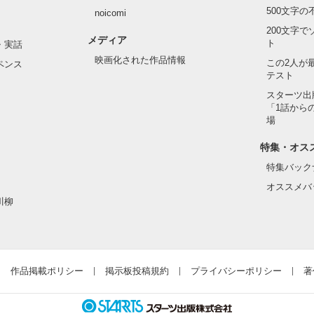
されても

500文字
noicomi
子達がお前の弟だ！」

200文字
メディア
ト
・実話
映画化された作品情報
この2人が
好きなんです。

ペンス
テスト


スターツ出
「1話から
場
PV突破(2015.05.12)

PV突破(2015.06.18) 

特集・オス
PV突破(2015.07.30)

特集バック
PV突破(2015.09.06)

万PV突破(2015.11.09)

オススメバ
万PV突破(2016.02.22)

川柳
万PV突破(2016.04.20) 

万PV突破(2016.09.27)

ろそろ仕事ー」」

万PV突破(2016.12.31)

0万PV突破(2017.08.17)

00PV突破(2018.07.16)

ー」」

作品掲載ポリシー
掲示板投稿規約
プライバシーポリシー
著

