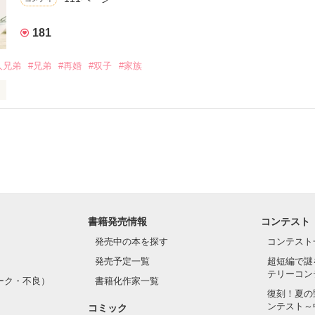
♔

181
ん！」

0人兄弟
#兄弟
#再婚
#双子
#家族
900件以上頂けてとても嬉しいです！！

くお願いします(〃．．)) ﾍﾟｺｯ
イナーの俺、

作品を読む
オ ショウキ）、22歳。

藤く〜ん！」

書籍発売情報
コンテスト
発売中の本を探す
コンテスト
俺の近くに寄ってくんな」

発売予定一覧
超短編で謎


テリーコン
ーク・不良）
書籍化作家一覧
復刻！夏の
ンテスト～
コミック