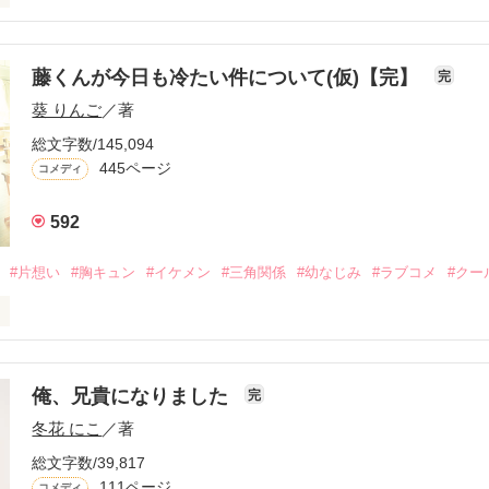
休みたいなぁ〜

と一度はあるんではないでしょうか。

藤くんが今日も冷たい件について(仮)【完】
完
葵 りんご
／著
し...

総文字数/145,094
出そう!

445ページ
コメディ
592
┈┈┈┈┈┈┈┈┈

#片想い
#胸キュン
#イケメン
#三角関係
#幼なじみ
#ラブコメ
#クー
！！

構たくさんの方に読んでもらえていて驚きました…！！

のためになっていたら嬉しいです(笑)

俺、兄貴になりました
完
しました！

冬花 にこ
／著
総文字数/39,817
111ページ
コメディ