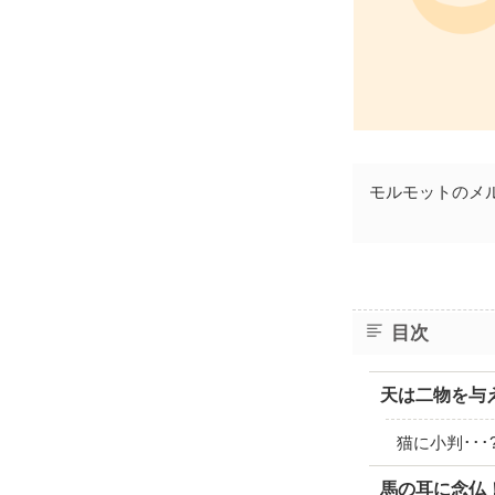
モルモットのメ
目次
天は二物を与え
猫に小判･･･
馬の耳に念仏