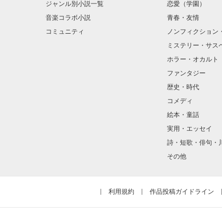
ジャンル別小説一覧
恋愛（学園）
どんなに冷たく
音楽コラボ小説
青春・友情
「今日からこの
コミュニティ
ノンフィクション
私は藤くんが大
ミステリー・サス
ホラー・オカルト
弟ができました。
ファンタジー
歴史・時代
読者数378名100万
コメディ
読者数668名200万
読者数819名300万
だけど……。

絵本・童話
読者数960名400万
実用・エッセイ
読者数1104名500
読者数1280名600
詩・短歌・俳句・
読者数1434名700
その他
読者数1585名800
「「兄貴ー、そ
読者数1799名900
読者数1966名100
読者数2180名 11
「「俺らも部活
利用規約
作品投稿ガイドライン
そして、まさかの