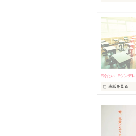
明日学校(仕事)
なんて感じたこ
でも休む理由もない
あ!そうだ！熱を
┈┈┈┈┈┈┈
#冷たい
#ツンデレ
お久しぶりです
表紙を見る
久々に見たら結
少しでも皆さん
「藤く〜ん」

ランキング入り
♔ 総合10位 ♔

「……」

(2019.10.26)
