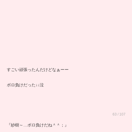
すごい頑張ったんだけどなぁーー
ボロ負けだった↓↓泣
63 / 107
『紗樹～…ボロ負けだね＾＾；』