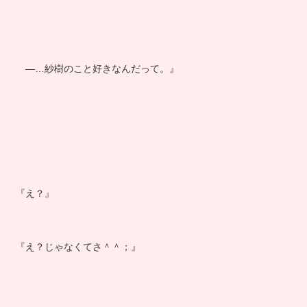
―…紗樹のこと好きなんだって。』
『え？』
『え？じゃなくてさ＾＾；』