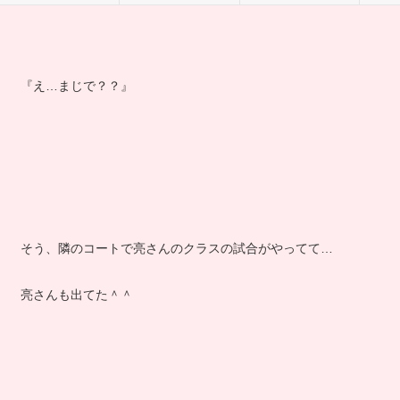
『え…まじで？？』
そう、隣のコートで亮さんのクラスの試合がやってて…
亮さんも出てた＾＾