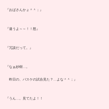
『おばさんかょ＾＾；』
『違うよ～～！！怒』
『冗談だって。』
『なぁ紗樹…。
昨日の、バスケの試合見た？…よな＾＾；』
『うん…。見てたよ！！