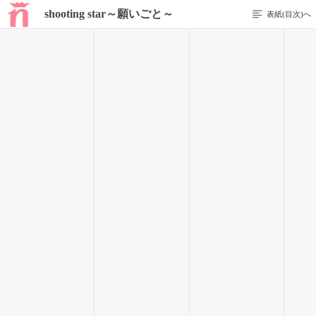
shooting star～願いごと～
表紙(目次)へ
前のページを表示する
59 / 107
（わぁーーーーーーー！！）
体育館に入ったとたん、すごい歓声が聞こえてきた。
すると、彩月が