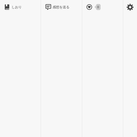
しおり
感想を送る
0
『あれ、うちのクラスじゃない？？』
指差すほうを見てみると…直人と綾介だ！！
今、男子の試合なんだ…。
『ホントだ＾＾相手ってドコ？？』
『２年生じゃない？？
ねぇ紗樹…亮さんいるじゃん♪』