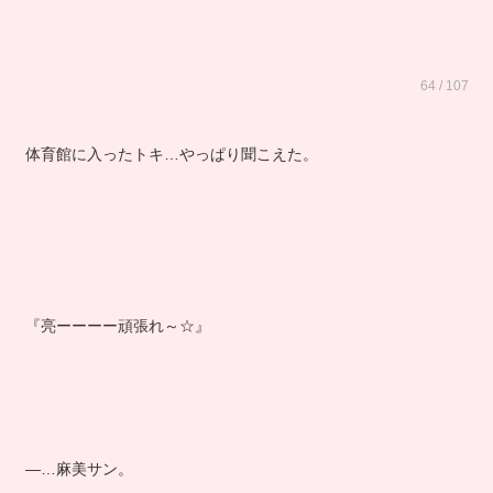
64 / 107
体育館に入ったトキ…やっぱり聞こえた。
『亮ーーーー頑張れ～☆』
―…麻美サン。