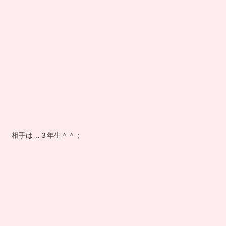
相手は…３年生＾＾；