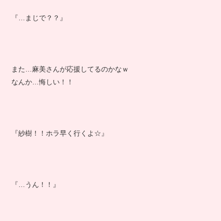
『…まじで？？』
また…麻美さんが応援してるのかなｗ
なんか…悔しい！！
『紗樹！！ホラ早く行くよ☆』
『…うん！！』