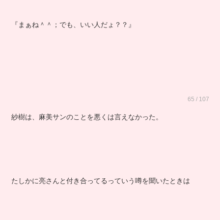
『まぁね＾＾；でも、いい人だょ？？』
65 / 107
紗樹は、麻美サンのことを悪くは言えなかった。
たしかに亮さんと付き合ってるっていう噂を聞いたときは