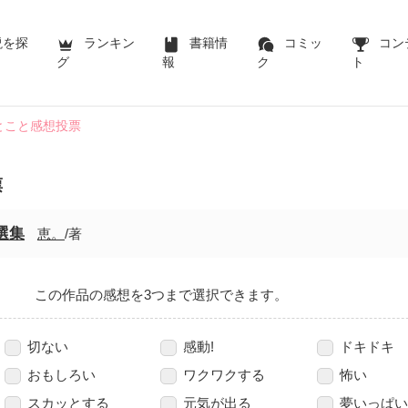
説を探
ランキン
書籍情
コミッ
コン
グ
報
ク
ト
とこと感想投票
票
選集
恵。
/著
この作品の感想を3つまで選択できます。
切ない
感動!
ドキドキ
おもしろい
ワクワクする
怖い
スカッとする
元気が出る
夢いっぱい