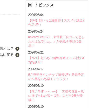
トピックス
2026/08/04
【8/4】野いちご編集部オススメ小説全2
作品UP！
2026/07/24
noicomi vol.172 新連載『合コンで恋し
た人は兄でした。』が表紙＆巻頭に登
場！
想とは？
2026/07/21
品に戻る
【7/21】野いちご編集部オススメ小説全
2作品UP！
2026/07/17
9月発売ラインナップ情報UP♪ 発売予定
の作品をいち早くチェック！
2026/07/10
【電子単体 noicomi】『黒狼の花贄～妖
に捧げられた私～ 1巻』など全9冊が登
場！
2026/07/10