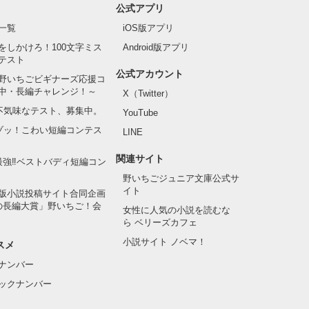
公式アプリ
一覧
iOS版アプリ
をしかけろ！100文字ミス
Android版アプリ
テスト
公式アカウント
野いちごビギナーズ応援コ
中・長編チャレンジ！～
X（Twitter）
の不気味なテスト、募集中。
YouTube
でゾッ！こわい短編コンテス
LINE
関連サイト
最強‼ベストバディ短編コン
野いちごジュニア文庫公式サ
イト
版小説投稿サイト合同企画
の長編大賞」野いちご！会
女性に人気の小説を読むな
ら ベリーズカフェ
小説サイト ノベマ！
スメ
ナンバー
ックナンバー