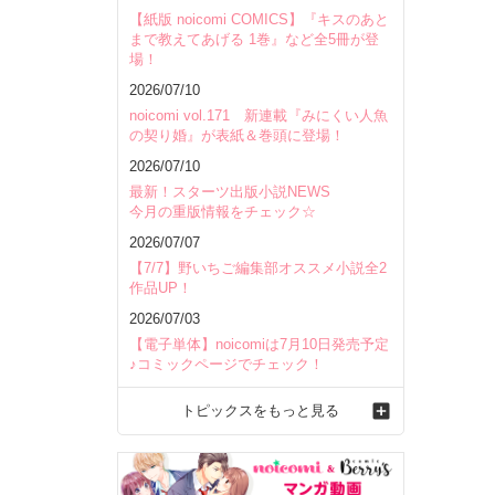
【紙版 noicomi COMICS】『キスのあと
まで教えてあげる 1巻』など全5冊が登
場！
2026/07/10
noicomi vol.171 新連載『みにくい人魚
の契り婚』が表紙＆巻頭に登場！
2026/07/10
最新！スターツ出版小説NEWS
今月の重版情報をチェック☆
2026/07/07
【7/7】野いちご編集部オススメ小説全2
作品UP！
2026/07/03
【電子単体】noicomiは7月10日発売予定
♪コミックページでチェック！
トピックスをもっと見る