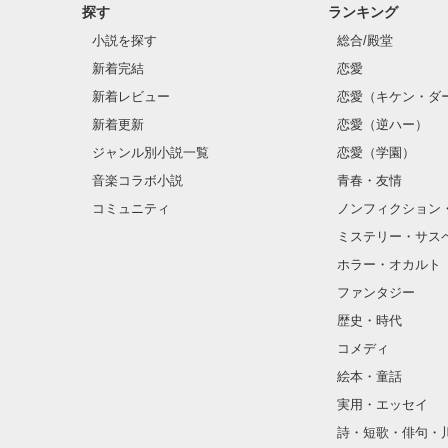
探す
ランキング
小説を探す
総合/殿堂
新着完結
恋愛
新着レビュー
恋愛（キケン・ダ
新着更新
恋愛（逆ハー）
ジャンル別小説一覧
恋愛（学園）
音楽コラボ小説
青春・友情
コミュニティ
ノンフィクション
ミステリー・サス
ホラー・オカルト
ファンタジー
歴史・時代
コメディ
絵本・童話
実用・エッセイ
詩・短歌・俳句・