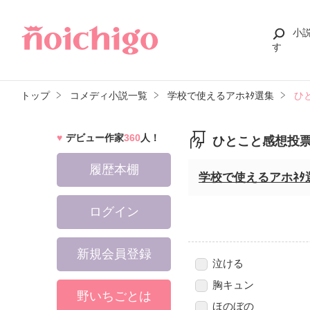
小
す
トップ
コメディ小説一覧
学校で使えるアホﾈﾀ選集
ひ
デビュー作家
360
人！
ひとこと感想投
履歴本棚
学校で使えるアホﾈﾀ
ログイン
新規会員登録
泣ける
胸キュン
野いちごとは
ほのぼの