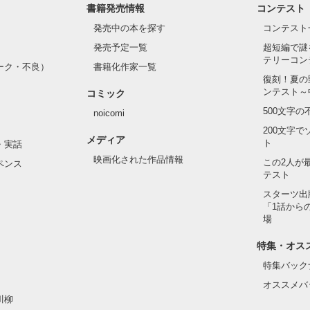
書籍発売情報
コンテスト
発売中の本を探す
コンテスト
発売予定一覧
超短編で謎
テリーコン
ーク・不良）
書籍化作家一覧
復刻！夏の
ンテスト～
コミック
500文字
noicomi
200文字
メディア
ト
・実話
映画化された作品情報
この2人が
ペンス
テスト
スターツ出
「1話から
場
特集・オス
特集バック
オススメバ
川柳