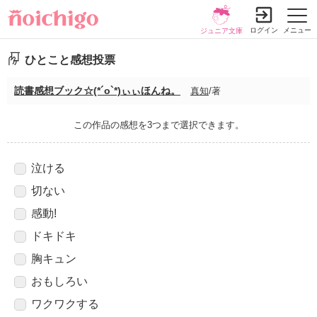
ログイン
メニュー
ジュニア文庫
ひとこと感想投票
読書感想ブック☆(*´ο`*)ぃぃほんね。
真知
/著
この作品の感想を3つまで選択できます。
泣ける
切ない
感動!
ドキドキ
胸キュン
おもしろい
ワクワクする