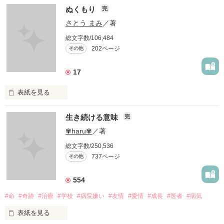
ぬくもり
完
さとう まみ
／著
総文字数/106,484
202ページ
その他
17
表紙を見る
愛したいのに…

生き続ける意味
完
✾haru✾
／著
愛せない…

総文字数/250,536
737ページ
その他
私には、あなたの母親になる資格はありますか？

554
#命
#奇跡
#治療
#学校
#病院嫌い
#友情
#愛情
#成長
#医者
#病気
表紙を見る
あなたのママになる事はできますか？
