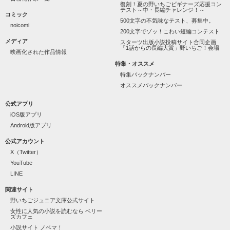
復刻！夏の野いちごビギナーズ応援コン
テスト～中・長編チャレンジ！～
コミック
500文字の不気味なテスト、募集中。
noicomi
200文字でゾッ！こわい短編コンテスト
メディア
スターツ出版小説投稿サイト合同企画
「1話からの長編大賞」野いちご！会場
映画化された作品情報
特集・オススメ
特集バックナンバー
オススメバックナンバー
公式アプリ
iOS版アプリ
Android版アプリ
公式アカウント
X（Twitter）
YouTube
LINE
関連サイト
野いちごジュニア文庫公式サイト
女性に人気の小説を読むなら ベリー
ズカフェ
小説サイト ノベマ！