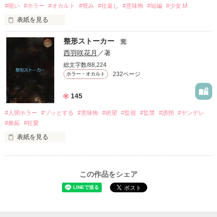
#呪い
#ホラー
#オカルト
#恨み
#仕返し
#意味怖
#短編
#少女.M
表紙を見る
●●●

憎い。悔しい。見返したい。不幸になればいい。

整形ストーカー
完
西羽咲花月
／著
一般女子高生

総文字数/88,224
茜

私をいじめたアイツ。

─せん─

232ページ
ホラー・オカルト
私を裏切ったアイツ。

×

145
私を騙したアイツ。

私を弄んだアイツ。

#人間ホラー
#ゾッとする
#意味怖
#絶望
#監視
#監禁
#誘拐
#ヤンデレ
ゆる系無自覚ヤンデレ男

私を陥れたアイツ。

#嫉妬
#狂愛
秋道

─あきみち─

私から笑顔を奪ったアイツ。

表紙を見る
私の人生めちゃくちゃにしたアイツ。

「整形ストーカー」

●●●

許せない許せない許せない許せない許せない許せない許せない
元カレの猟奇的な愛情から逃げ出した私

許せない許せない許せない許せない許せない許せない許せない
この作品をシェア
許せない許せない許せない許せない許せない許せない許せない
あれは悪い夢だったの

許せない許せない許せない許せない許せない許せない許せない
許せない許せない許せない許せない許せない許せない許せない
もう大丈夫

許せない許せない許せない許せない許せない許せない許せない
「あの、これは？」

許せない許せない許せない許せない許せない許せない許せない
そう思って新しい一歩を踏み出したけれど……

許せない許せない許せない許せない許せない許せない許せない