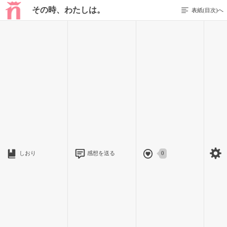
その時、わたしは。
表紙(目次)へ
1 / 14
なんで、わたしなの！？
その時、わたしは、思った。これは、偶然なのだろうかと。
ある日そのことに、気付いてしまったのだ。
これは、大変な、ことなのかもしれない。
しおり
感想を送る
0
いったい、わたしの身に、なにが起きているのだろう！？
2 / 14
町内の世話役が、亡くなった。