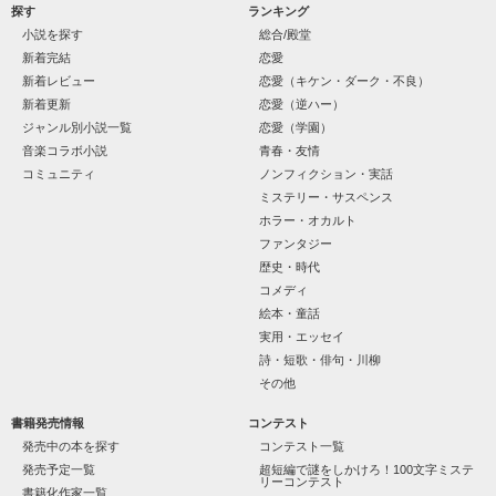
許せない許せない許せない許せない許せない許せない許せない
私を監禁した罪で服役していた元カレが釈放された

探す
ランキング
「……手枷」

許せない許せない許せない許せない許せない許せない許せない
許せない許せない許せない許せない許せない許せない許せない
小説を探す
総合/殿堂
許せない許せない許せない

新着完結
恋愛
新着レビュー
恋愛（キケン・ダーク・不良）
この男、倫理観なし。

新着更新
恋愛（逆ハー）
作品を読む
ジャンル別小説一覧
恋愛（学園）
どうしても許せない人間、いませんか？

音楽コラボ小説
青春・友情
コミュニティ
ノンフィクション・実話
ミステリー・サスペンス
さぁ、呪ってやりましょう。

ジャンルに悩みましたが

ホラー・オカルト
一線超える描写があるので

～呪いのかけ方教えます～
ファンタジー
ホラーに移行しました♡

歴史・時代
コメディ
作品を読む
絵本・童話
愛されすぎ注意

実用・エッセイ
詩・短歌・俳句・川柳
その他
書籍発売情報
コンテスト
発売中の本を探す
コンテスト一覧
発売予定一覧
超短編で謎をしかけろ！100文字ミステ
リーコンテスト
作品を読む
書籍化作家一覧