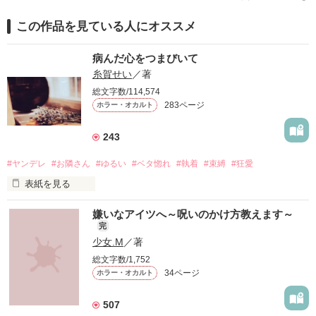
この作品を見ている人にオススメ
作品を読む
病んだ心をつまびいて
糸賀せい
／著
総文字数/114,574
283ページ
ホラー・オカルト
243
#ヤンデレ
#お隣さん
#ゆるい
#ベタ惚れ
#執着
#束縛
#狂愛
表紙を見る
『好きだから、監禁させてくれない？』

嫌いなアイツへ～呪いのかけ方教えます～
完
少女.M
／著
総文字数/1,752
そんな告白をしてきたのは

34ページ
ホラー・オカルト
寝てばかりのゆるいお隣さんだった。

507