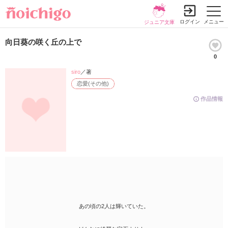
ログイン
メニュー
ジュニア文庫
向日葵の咲く丘の上で
0
siro
／著
恋愛(その他)
作品情報
あの頃の2人は輝いていた。