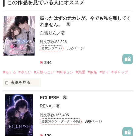
この作品を見ている人にオススメ
振ったはずの元カレが、今でも私を離してく
れません。
完
白雪りん
／著
総文字数/88,326
352ページ
恋愛(ラブコメ)
244
#モテる
#冷たい
#人懐っこい
#胸キュン
#溺愛
#嫉妬
#甘々
#ギャップ
表紙を見る
ECLIPSE
完
「好きだったから、別れを選んだ。」

RENA
／著
モテる人を好きになるのが怖かった。

総文字数/166,405
だから私は、中学時代に大好きだった彼を自分から振った。

399ページ
恋愛(キケン・ダーク・不良)
もう会うことはないと思っていたのに、

高校生になって再会した彼は、隣の学校で”王子様”と呼ばれる
120